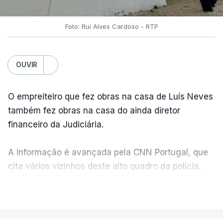
Foto: Rui Alves Cardoso - RTP
OUVIR
O empreiteiro que fez obras na casa de Luís Neves
também fez obras na casa do ainda diretor
financeiro da Judiciária.
A informação é avançada pela CNN Portugal, que
cita vários vizinhos deste alto quadro da polícia.
VER MAIS
Foi o diretor financeiro, Álvaro Pires, que assumiu a
responsabilidade de sugerir as instalações da
Construbarcelos para acolher um atrelado