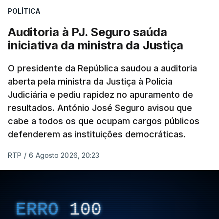
POLÍTICA
apreendido numa operação de droga.
Auditoria à PJ. Seguro saúda
iniciativa da ministra da Justiça
O presidente da República saudou a auditoria
aberta pela ministra da Justiça à Polícia
Judiciária e pediu rapidez no apuramento de
resultados. António José Seguro avisou que
cabe a todos os que ocupam cargos públicos
defenderem as instituições democráticas.
RTP
/
6 Agosto 2026, 20:23
ERRO
100