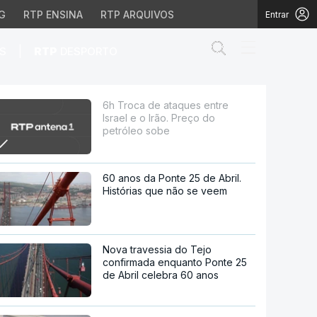
G
RTP ENSINA
RTP ARQUIVOS
Entrar
Abrir campo de
|
S
RTP
DESPORTO
 Preço do petróleo sobe
6h Troca de ataques entre
Israel e o Irão. Preço do
petróleo sobe
60 anos da Ponte 25 de Abril.
Histórias que não se veem
Nova travessia do Tejo
confirmada enquanto Ponte 25
de Abril celebra 60 anos