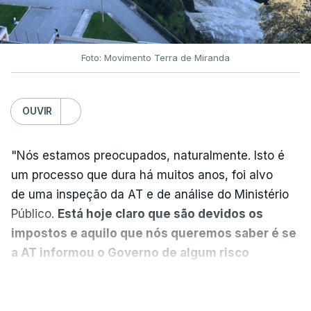
DST
7 Agosto 2026, 20:28
Foto: Movimento Terra de Miranda
Partidos criticam silêncio de
Luís Montenegro nas
polémicas com Luís Neves
OUVIR
atualizado 7 Agosto 2026, 21:04
"Nós estamos preocupados, naturalmente. Isto é
Diretor financeiro da PJ
um processo que dura há muitos anos, foi alvo
nega que Construbarcelos
tenha feito obras na casa
de uma inspeção da AT e de análise do Ministério
onde vive
Público.
Está hoje claro que são devidos os
atualizado 7 Agosto 2026, 15:56
impostos e aquilo que nós queremos saber é se
a AT informou o Governo de algum risco
Auditoria à PJ foi pedida por
caducidade
", disse, em declarações à Lusa, o
VER MAIS
atual diretor
deputado do PS Miguel Costa Matos.
atualizado 7 Agosto 2026, 20:20