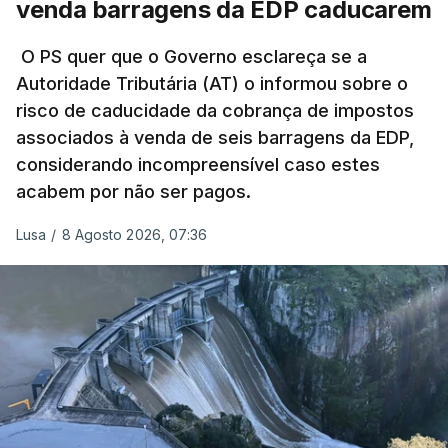
venda barragens da EDP caducarem
título pessoal, numa propriedade no Alentejo, feitas
pelo mesmo empreiteiro contratado 17 vezes para
O PS quer que o Governo esclareça se a
Autoridade Tributária (AT) o informou sobre o
obras na Polícia Judiciária (PJ) até aos últimos dias,
risco de caducidade da cobrança de impostos
em que até do Governo surgiram ordens para mais
associados à venda de seis barragens da EDP,
inquéritos e averiguações aos seus mandatos à
considerando incompreensível caso estes
frente da polícia criminal, Luís Neves está há
acabem por não ser pagos.
praticamente um mês sem sair do topo das
notícias.
Lusa
/
8 Agosto 2026, 07:36
ARTIGOS RELACIONADOS
Nova polémica com Luís
Neves. Ministro nega
favorecimento a construtora