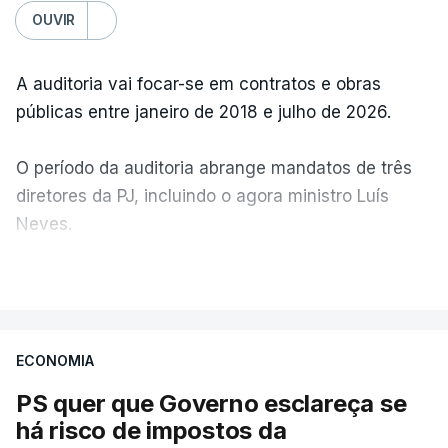
OUVIR
A auditoria vai focar-se em contratos e obras
públicas entre janeiro de 2018 e julho de 2026.
O período da auditoria abrange mandatos de três
diretores da PJ, incluindo o agora ministro Luís
Neves.
VER MAIS
A Judiciária confirma que foi o atual diretor quem
sugeriu esta auditoria e que a ministra concordou.
ECONOMIA
Não há prazos fixados para a conclusão desta
avaliação à Polícia Judiciária.
PS quer que Governo esclareça se
há risco de impostos da
Do início da polémica com a revelação de obras a