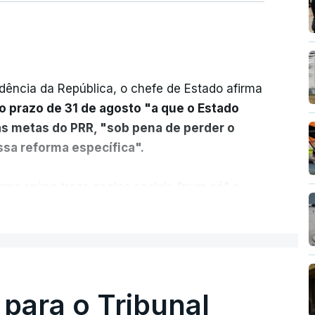
dência da República, o chefe de Estado afirma
o prazo de 31 de agosto "a que o Estado
as metas do PRR, "sob pena de perder o
sa reforma específica".
rma reúne treze apoios sociais "num só" e
 mais justo e transparente".
ER MAIS
acias, eliminar sobreposições e garantir que
a, estaremos a dar um passo na direção
lica.
 para o Tribunal