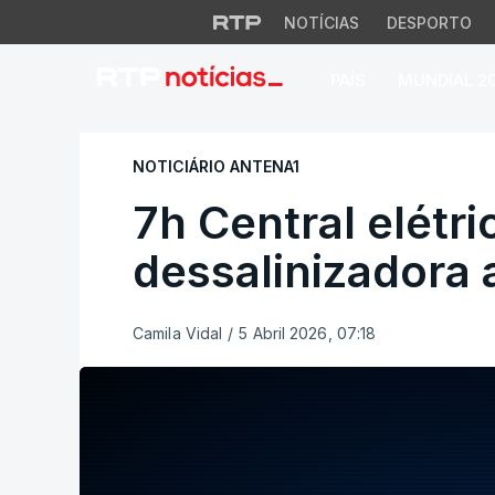
NOTÍCIAS
DESPORTO
PAÍS
MUNDIAL 2
7h Central elétrica
NOTICIÁRIO ANTENA1
7h Central elétri
dessalinizadora 
Camila Vidal
/
5 Abril 2026, 07:18