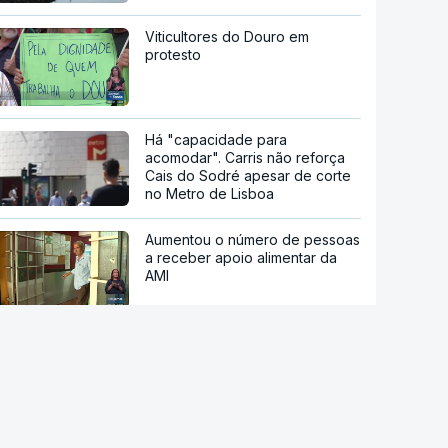
Viticultores do Douro em
protesto
Há "capacidade para
acomodar". Carris não reforça
Cais do Sodré apesar de corte
no Metro de Lisboa
Aumentou o número de pessoas
a receber apoio alimentar da
AMI
Acordo de Meca. Arábia
Saudita, Paquistão e Turquia
assinam pacto de defesa mútua
Pelo menos 11 civis feridos em