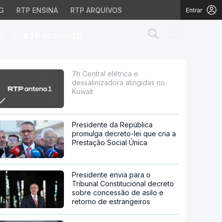
G
RTP ENSINA
RTP ARQUIVOS
Entrar
Abrir campo de
|
S
RTP
DESPORTO
gidas no Kuwait
7h Central elétrica e
dessalinizadora atingidas no
Kuwait
Presidente da República
promulga decreto-lei que cria a
Prestação Social Única
Presidente envia para o
Tribunal Constitucional decreto
sobre concessão de asilo e
retorno de estrangeiros