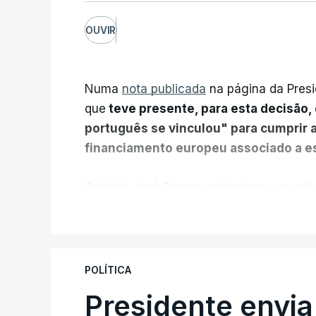
OUVIR
Numa
nota publicada
na página da Presi
que
teve presente, para esta decisão, 
português se vinculou" para cumprir 
financiamento europeu associado a es
António José Seguro entende que a refo
pretende "tornar o sistema mais simples,
V
"Sempre que seja possível reduzir burocr
os apoios chegam a quem mais necessit
POLÍTICA
certa", argumenta o Presidente da Repúb
Presidente envia