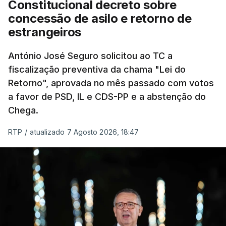
Constitucional decreto sobre
eliminar sobreposições e garantir que os apoios
concessão de asilo e retorno de
chegam a quem mais necessita, estaremos a dar
estrangeiros
um passo na direção certa", argumenta o
António José Seguro solicitou ao TC a
Presidente da República.
fiscalização preventiva da chama "Lei do
Retorno", aprovada no mês passado com votos
Assegurar que "ninguém é
a favor de PSD, IL e CDS-PP e a abstenção do
prejudicado"
Chega.
RTP
/
atualizado 7 Agosto 2026, 18:47
O Preisdente deixa, no entanto, deixa alguns
avisos:
uma reforma desta dimensão "deve ter
como primeiro critério a proteção das pessoas"
e "nenhum processo de simplificação pode
traduzir-se numa diminuição da proteção
social".