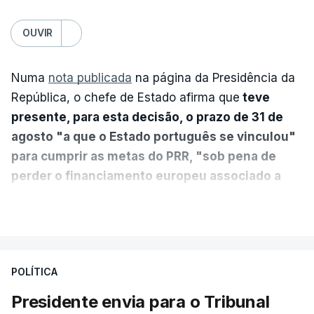
OUVIR
Numa
nota publicada
na página da Presidência da
República, o chefe de Estado afirma que
teve
presente, para esta decisão, o prazo de 31 de
agosto "a que o Estado português se vinculou"
para cumprir as metas do PRR, "sob pena de
perder o financiamento europeu associado a
essa reforma específica".
VER MAIS
António José Seguro entende que a reforma reúne
treze apoios sociais "num só" e pretende "tornar o
POLÍTICA
sistema mais simples, mais justo e transparente".
Presidente envia para o Tribunal
"Sempre que seja possível reduzir burocracias,