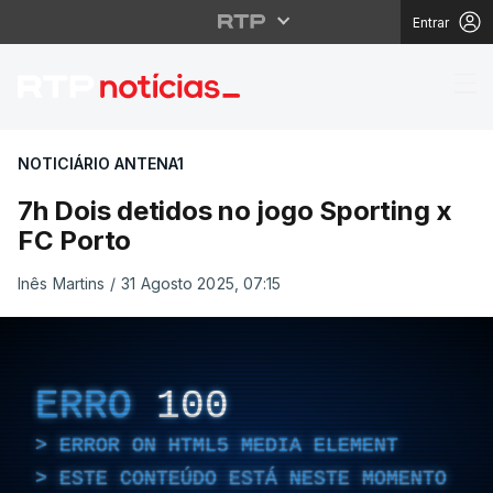
Entrar
7h Dois detidos no jog
NOTICIÁRIO ANTENA1
7h Dois detidos no jogo Sporting x
FC Porto
Inês Martins
/
31 Agosto 2025, 07:15
ERRO
100
ERROR ON HTML5 MEDIA ELEMENT
ESTE CONTEÚDO ESTÁ NESTE MOMENTO