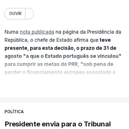
OUVIR
Numa
nota publicada
na página da Presidência da
República, o chefe de Estado afirma que
teve
presente, para esta decisão, o prazo de 31 de
agosto "a que o Estado português se vinculou"
para cumprir as metas do PRR, "sob pena de
perder o financiamento europeu associado a
essa reforma específica".
VER MAIS
António José Seguro entende que a reforma reúne
treze apoios sociais "num só" e pretende "tornar o
POLÍTICA
sistema mais simples, mais justo e transparente".
Presidente envia para o Tribunal
"Sempre que seja possível reduzir burocracias,