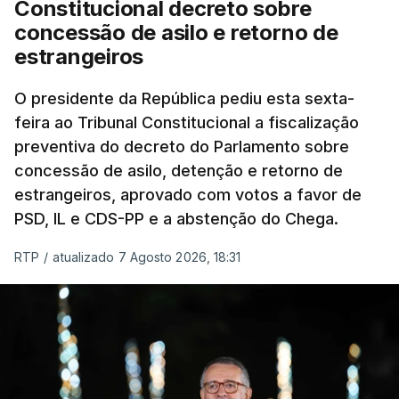
Constitucional decreto sobre
eliminar sobreposições e garantir que os apoios
concessão de asilo e retorno de
chegam a quem mais necessita, estaremos a dar
estrangeiros
um passo na direção certa", argumenta o
O presidente da República pediu esta sexta-
Presidente da República.
feira ao Tribunal Constitucional a fiscalização
preventiva do decreto do Parlamento sobre
Assegurar que "ninguém é
concessão de asilo, detenção e retorno de
prejudicado"
estrangeiros, aprovado com votos a favor de
PSD, IL e CDS-PP e a abstenção do Chega.
RTP
/
atualizado 7 Agosto 2026, 18:31
O Preisdente deixa, no entanto, deixa alguns
avisos:
uma reforma desta dimensão "deve ter
como primeiro critério a proteção das pessoas"
e "nenhum processo de simplificação pode
traduzir-se numa diminuição da proteção
social".