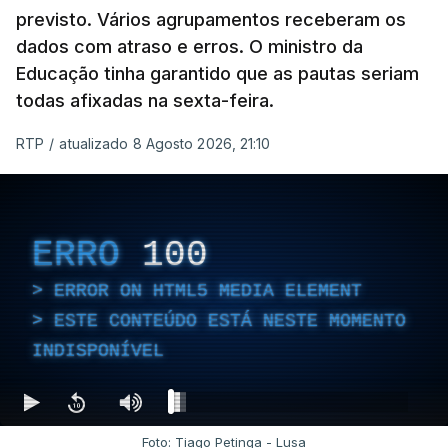
previsto. Vários agrupamentos receberam os
dados com atraso e erros. O ministro da
Educação tinha garantido que as pautas seriam
As autoridades canadianas estimam que vai levar
todas afixadas na sexta-feira.
dias ou semanas para controlar o fogo. Mais de
RTP
/
atualizado 8 Agosto 2026, 21:10
dois mil operacionais estão no terreno no combate
às chamas.
ERRO
100
ERROR ON HTML5 MEDIA ELEMENT
ESTE CONTEÚDO ESTÁ NESTE MOMENTO
INDISPONÍVEL
Foto: Tiago Petinga - Lusa