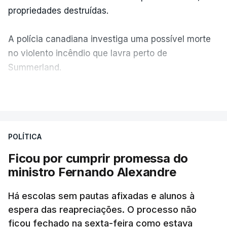
propriedades destruídas.
A polícia canadiana investiga uma possível morte
no violento incêndio que lavra perto de
Summerland.
VER MAIS
Éum cenário de terror, descreve o primeiro-ministro
da Columbia Britânica, David Iby.
POLÍTICA
Ficou por cumprir promessa do
ERRO
100
ministro Fernando Alexandre
ERROR ON HTML5 MEDIA ELEMENT
Há escolas sem pautas afixadas e alunos à
ESTE CONTEÚDO ESTÁ NESTE
espera das reapreciações. O processo não
MOMENTO INDISPONÍVEL
ficou fechado na sexta-feira como estava