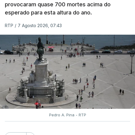
provocaram quase 700 mortes acima do
classificação eletrónica.
esperado para esta altura do ano.
Serão também publicadas as notas da 2.ª fase
RTP
/
7 Agosto 2026, 07:43
das provas finais do 9.º ano.
Quanto aos pedidos de reapreciação de provas
realizadas durante a 1.ª fase, os resultados só
serão disponibilizados às escolas hoje, mas o MECI
assegurou que as pautas serão afixadas durante a
tarde.
A tutela justificou a demora no processo de
reapreciações com o "elevado número de
pedidos"
, que este ano ultrapassou os 20 mil,
Pedro A. Pina - RTP
mais do triplo face ao ano passado.
Após a publicação desses resultados, os alunos