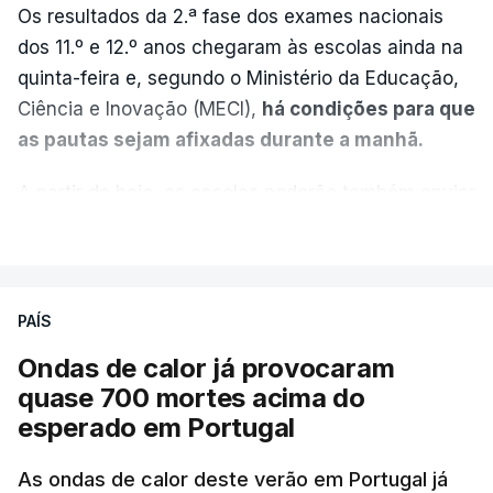
Os resultados da 2.ª fase dos exames nacionais
dos 11.º e 12.º anos chegaram às escolas ainda na
quinta-feira e, segundo o Ministério da Educação,
Ciência e Inovação (MECI),
há condições para que
as pautas sejam afixadas durante a manhã.
A partir de hoje, as escolas poderão também enviar
aos alunos as versões digitalizadas das respetivas
VER MAIS
provas classificadas, à semelhança do que
aconteceu durante a 1.ª fase.
PAÍS
Em anos anteriores, a consulta das provas
Ondas de calor já provocaram
dependia da apresentação de um requerimento,
quase 700 mortes acima do
mas o Governo decidiu, a partir deste ano,
esperado em Portugal
disponibilizar a cópia dos exames classificados a
todos os estudantes para "reforçar a transparência
As ondas de calor deste verão em Portugal já
e rigor do processo" devido às falhas na