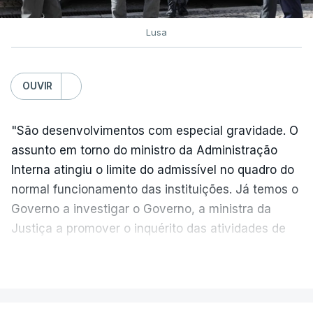
Lusa
TÓPICOS
Exames Notas
OUVIR
"São desenvolvimentos com especial gravidade. O
assunto em torno do ministro da Administração
Interna atingiu o limite do admissível no quadro do
normal funcionamento das instituições. Já temos o
Governo a investigar o Governo, a ministra da
Justiça a promover o inquérito das atividades de
um do seu colega de Governo", criticou, em
VER MAIS
declarações à agência Lusa, o líder parlamentar do
PS, Eurico Brilhante Dias.