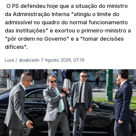
O PS defendeu hoje que a situação do ministro
da Administração Interna "atingiu o limite do
admissível no quadro do normal funcionamento
c/Lusa
das instituições" e exortou o primeiro-ministro a
"pôr ordem no Governo" e a "tomar decisões
ARTIGOS RELACIONADOS
difíceis".
Lusa
/
atualizado 7 Agosto 2026, 07:19
Prazo para as candidaturas
ao ensino superior termina
esta quinta-feira
6 Agosto 2026, 13:14
Exames. Governo confirma
afixação dos resultados da
2ª fase e das reapreciações
esta sexta-feira
atualizado 6 Agosto 2026, 16:29