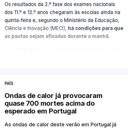
Os resultados da 2.ª fase dos exames nacionais
dos 11.º e 12.º anos chegaram às escolas ainda na
quinta-feira e, segundo o Ministério da Educação,
Ciência e Inovação (MECI),
há condições para que
as pautas sejam afixadas durante a manhã.
A partir de hoje, as escolas poderão também enviar
aos alunos as versões digitalizadas das respetivas
VER MAIS
provas classificadas, à semelhança do que
aconteceu durante a 1.ª fase.
PAÍS
Em anos anteriores, a consulta das provas
Ondas de calor já provocaram
dependia da apresentação de um requerimento,
quase 700 mortes acima do
mas o Governo decidiu, a partir deste ano,
esperado em Portugal
disponibilizar a cópia dos exames classificados a
todos os estudantes para "reforçar a transparência
As ondas de calor deste verão em Portugal já
e rigor do processo" devido às falhas na