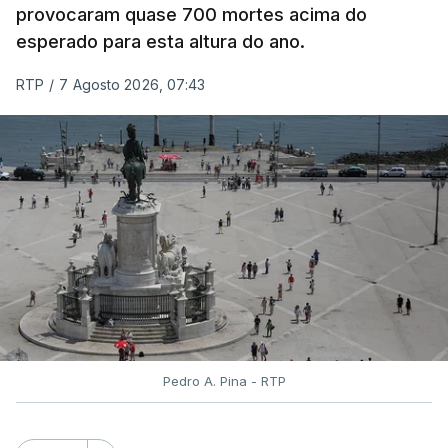
provocaram quase 700 mortes acima do
classificação eletrónica.
esperado para esta altura do ano.
Serão também publicadas as notas da 2.ª fase
RTP
/
7 Agosto 2026, 07:43
das provas finais do 9.º ano.
Quanto aos pedidos de reapreciação de provas
realizadas durante a 1.ª fase, os resultados só
serão disponibilizados às escolas hoje, mas o MECI
assegurou que as pautas serão afixadas durante a
tarde.
A tutela justificou a demora no processo de
reapreciações com o "elevado número de
pedidos"
, que este ano ultrapassou os 20 mil,
Pedro A. Pina - RTP
mais do triplo face ao ano passado.
Após a publicação desses resultados, os alunos