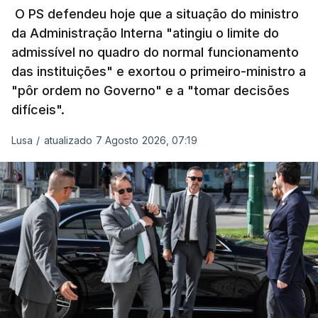
O PS defendeu hoje que a situação do ministro
da Administração Interna "atingiu o limite do
admissível no quadro do normal funcionamento
c/Lusa
das instituições" e exortou o primeiro-ministro a
"pôr ordem no Governo" e a "tomar decisões
ARTIGOS RELACIONADOS
difíceis".
Lusa
/
atualizado 7 Agosto 2026, 07:19
Prazo para as candidaturas
ao ensino superior termina
esta quinta-feira
6 Agosto 2026, 13:14
Exames. Governo confirma
afixação dos resultados da
2ª fase e das reapreciações
esta sexta-feira
atualizado 6 Agosto 2026, 16:29