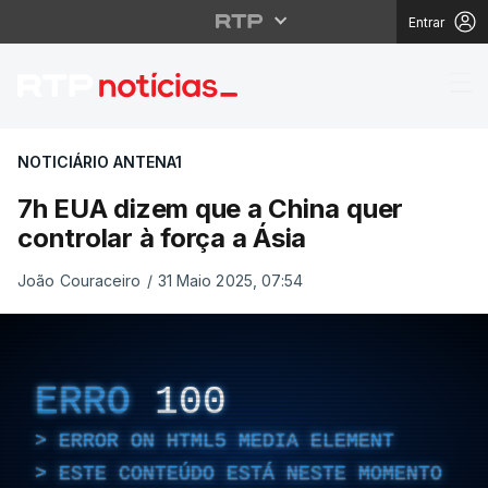
Entrar
7h EUA dizem que a Chi
NOTICIÁRIO ANTENA1
7h EUA dizem que a China quer
controlar à força a Ásia
João Couraceiro
/
31 Maio 2025, 07:54
ERRO
100
ERROR ON HTML5 MEDIA ELEMENT
ESTE CONTEÚDO ESTÁ NESTE MOMENTO