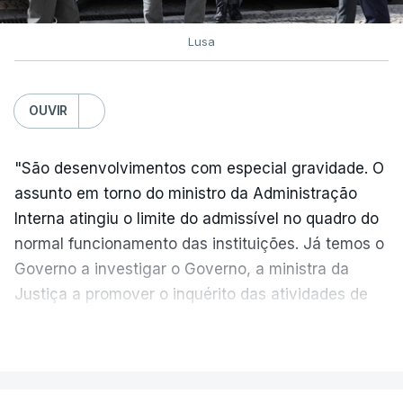
Lusa
TÓPICOS
Exames Notas
OUVIR
"São desenvolvimentos com especial gravidade. O
assunto em torno do ministro da Administração
Interna atingiu o limite do admissível no quadro do
normal funcionamento das instituições. Já temos o
Governo a investigar o Governo, a ministra da
Justiça a promover o inquérito das atividades de
um do seu colega de Governo", criticou, em
VER MAIS
declarações à agência Lusa, o líder parlamentar do
PS, Eurico Brilhante Dias.