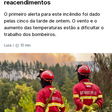
reacendimentos
António José Seguro mostrou dúvidas sobre se é
garantido o superior interesse da criança.
O primeiro alerta para este incêndio foi dado
pelas cinco da tarde de ontem. O vento e o
aumento das temperaturas estão a dificultar o
trabalho dos bombeiros.
ERRO
100
ERROR ON HTML5 MEDIA ELEMENT
10 min.
Lusa
/
ESTE CONTEÚDO ESTÁ NESTE
MOMENTO INDISPONÍVEL
O Chega considerou "de uma enorme gravidade" a
decisão do Presidente da República
de enviar para
o Tribunal Constitucional o decreto sobre retorno
de estrangeiros, sustentando tratar-se de "uma