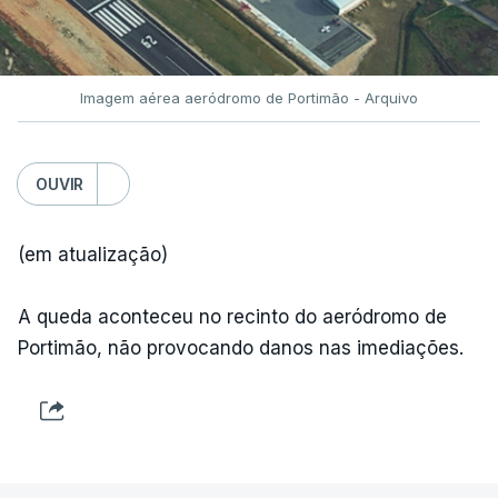
TÓPICOS
Fornos Algodres
,
Beiras Serra
Imagem aérea aeródromo de Portimão - Arquivo
OUVIR
(em atualização)
ARTIGOS RELACIONADOS
A queda aconteceu no recinto do aeródromo de
Portimão, não provocando danos nas imediações.
"Lei do Retorno".
Comunidades estrangeiras
em Portugal apoiam decisão
de Seguro
atualizado 8 Agosto 2026, 13:36