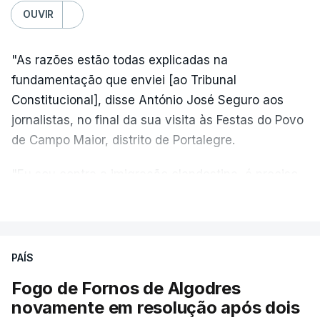
OUVIR
"As razões estão todas explicadas na
fundamentação que enviei [ao Tribunal
Constitucional], disse António José Seguro aos
jornalistas, no final da sua visita às Festas do Povo
de Campo Maior, distrito de Portalegre.
"Eu sou contra a imigração clandestina, é preciso
combater ferozmente a imigração ilegal,
VER MAIS
precisamos de regular a nossa imigração e
precisamos de defender as nossas fronteiras e
nada disto é incompatível com tratarmos com
PAÍS
dignidade as pessoas, designadamente menores e
Fogo de Fornos de Algodres
crianças", acrescentou.
novamente em resolução após dois