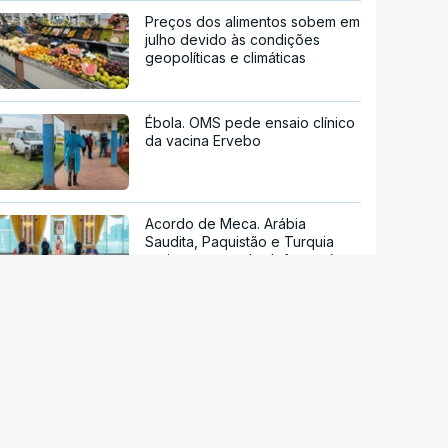
Preços dos alimentos sobem em
julho devido às condições
geopolíticas e climáticas
Ébola. OMS pede ensaio clínico
da vacina Ervebo
Acordo de Meca. Arábia
Saudita, Paquistão e Turquia
assinam pacto de defesa mútua
Tribunal de Recurso dos EUA
bloqueia projeto de Trump para
salão de baile
Reta final de execução. PRR
desembolsa 13.791 milhões de