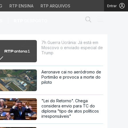
G
RTP ENSINA
RTP ARQUIVOS
Entrar
Abrir campo de
|
S
RTP
DESPORTO
 enviado especial de T
7h Guerra Ucrânia: Já está em
Moscovo o enviado especial de
Trump
Aeronave cai no aeródromo de
Portimão e provoca a morte do
piloto
"Lei do Retorno". Chega
considera envio para TC do
diploma "tipo de atos políticos
irresponsáveis"