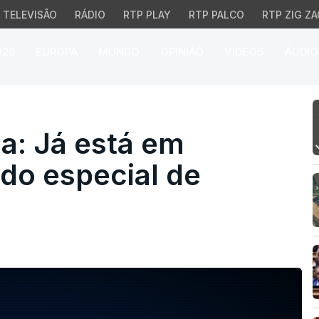
TELEVISÃO
RÁDIO
RTP PLAY
RTP PALCO
RTP ZIG ZA
026
EUROPA
MUNDO
OPINIÃO
VÍDEOS
ÁUDIO
: Já está em Moscovo o
a: Já está em
do especial de