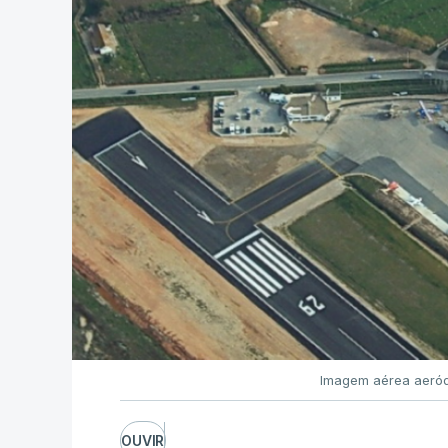
Imagem aérea aeród
OUVIR