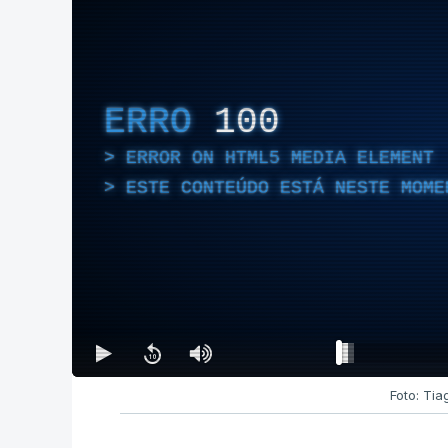
ERRO
100
ERROR ON HTML5 MEDIA ELEMENT
ESTE CONTEÚDO ESTÁ NESTE MOME
Foto: Tia