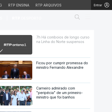
G
RTP ENSINA
RTP ARQUIVOS
Entrar
Abrir campo de
|
S
RTP
DESPORTO
do Norte suspensos
7h Há comboios de longo curso
na Linha do Norte suspensos
Ficou por cumprir promessa do
ministro Fernando Alexandre
Carneiro admirado com
"peripécia" de um primeiro-
ministro que foi banhos