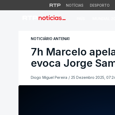
NOTÍCIAS
DESPORTO
PAÍS
MUNDIAL 2
7h Marcelo apela à
NOTICIÁRIO ANTENA1
7h Marcelo apela
evoca Jorge Sa
Diogo Miguel Pereira
/
25 Dezembro 2025, 07:2