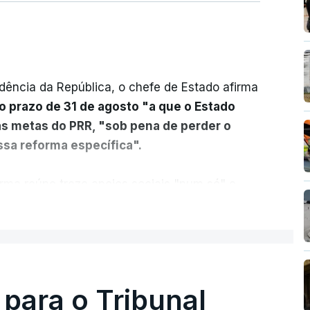
dência da República, o chefe de Estado afirma
o prazo de 31 de agosto "a que o Estado
as metas do PRR, "sob pena de perder o
sa reforma específica".
rma reúne treze apoios sociais "num só" e
 mais justo e transparente".
ER MAIS
acias, eliminar sobreposições e garantir que
a, estaremos a dar um passo na direção
lica.
 para o Tribunal