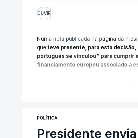
OUVIR
Numa
nota publicada
na página da Presi
que
teve presente, para esta decisão, 
português se vinculou" para cumprir 
financiamento europeu associado a es
António José Seguro entende que a refo
pretende "tornar o sistema mais simples,
V
"Sempre que seja possível reduzir burocr
os apoios chegam a quem mais necessit
POLÍTICA
certa", argumenta o Presidente da Repúb
Presidente envia