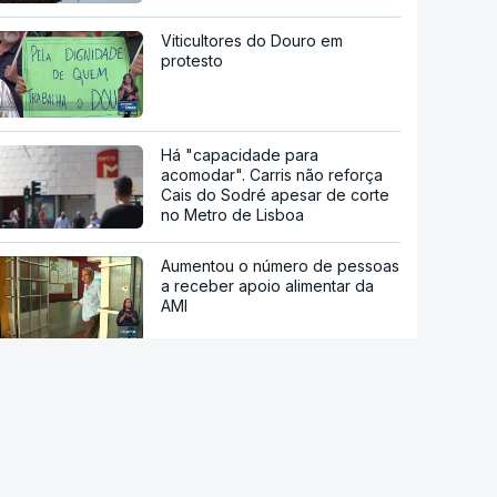
Viticultores do Douro em
protesto
Há "capacidade para
acomodar". Carris não reforça
Cais do Sodré apesar de corte
no Metro de Lisboa
Aumentou o número de pessoas
a receber apoio alimentar da
AMI
Acordo de Meca. Arábia
Saudita, Paquistão e Turquia
assinam pacto de defesa mútua
Pelo menos 11 civis feridos em