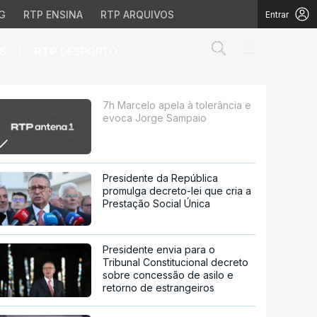
G
RTP ENSINA
RTP ARQUIVOS
Entrar
Abrir campo de
|
S
RTP
DESPORTO
rge Sampaio
7h Marcelo apela à tolerância e
evoca Jorge Sampaio
Presidente da República
promulga decreto-lei que cria a
Prestação Social Única
Presidente envia para o
Tribunal Constitucional decreto
sobre concessão de asilo e
retorno de estrangeiros