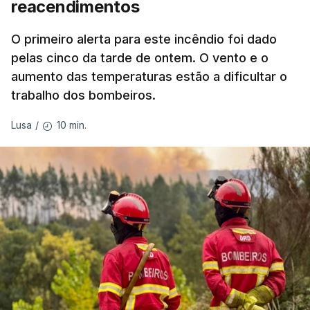
reacendimentos
António José Seguro mostrou dúvidas sobre se é
garantido o superior interesse da criança.
O primeiro alerta para este incêndio foi dado
pelas cinco da tarde de ontem. O vento e o
aumento das temperaturas estão a dificultar o
trabalho dos bombeiros.
ERRO
100
ERROR ON HTML5 MEDIA ELEMENT
10 min.
Lusa
/
ESTE CONTEÚDO ESTÁ NESTE
MOMENTO INDISPONÍVEL
O Chega considerou "de uma enorme gravidade" a
decisão do Presidente da República
de enviar para
o Tribunal Constitucional o decreto sobre retorno
de estrangeiros, sustentando tratar-se de "uma