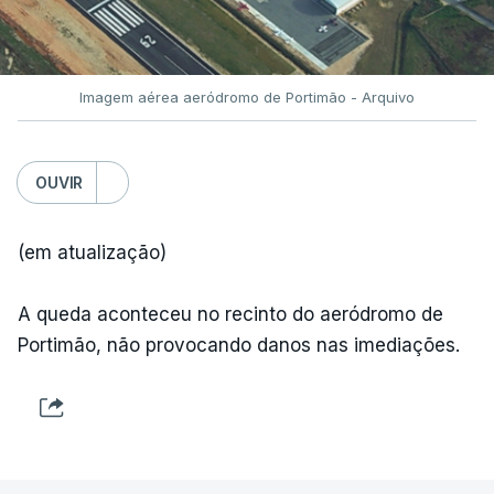
TÓPICOS
Fornos Algodres
,
Beiras Serra
Imagem aérea aeródromo de Portimão - Arquivo
OUVIR
(em atualização)
ARTIGOS RELACIONADOS
A queda aconteceu no recinto do aeródromo de
Portimão, não provocando danos nas imediações.
"Lei do Retorno".
Comunidades estrangeiras
em Portugal apoiam decisão
de Seguro
atualizado 8 Agosto 2026, 13:36