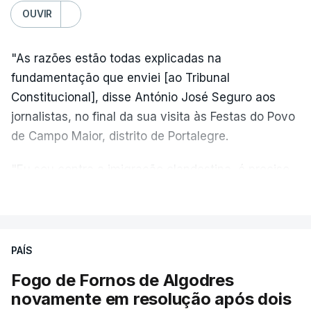
OUVIR
"As razões estão todas explicadas na
fundamentação que enviei [ao Tribunal
Constitucional], disse António José Seguro aos
jornalistas, no final da sua visita às Festas do Povo
de Campo Maior, distrito de Portalegre.
"Eu sou contra a imigração clandestina, é preciso
combater ferozmente a imigração ilegal,
VER MAIS
precisamos de regular a nossa imigração e
precisamos de defender as nossas fronteiras e
nada disto é incompatível com tratarmos com
PAÍS
dignidade as pessoas, designadamente menores e
Fogo de Fornos de Algodres
crianças", acrescentou.
novamente em resolução após dois