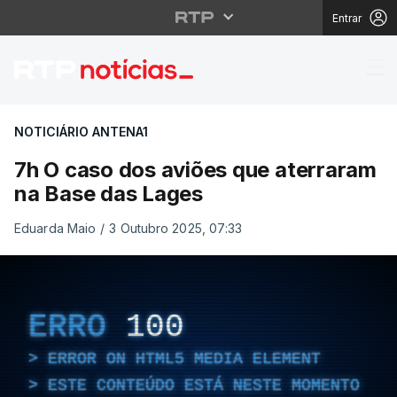
Entrar
7h O caso dos aviões 
NOTICIÁRIO ANTENA1
7h O caso dos aviões que aterraram
na Base das Lages
Eduarda Maio
/
3 Outubro 2025, 07:33
ERRO
100
ERROR ON HTML5 MEDIA ELEMENT
ESTE CONTEÚDO ESTÁ NESTE MOMENTO