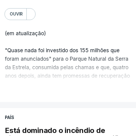
OUVIR
(em atualização)
"Quase nada foi investido dos 155 milhões que
foram anunciados" para o Parque Natural da Serra
da Estrela, consumida pelas chamas e que, quatro
anos depois, ainda tem promessas de recuperação
por cumprir.
VER MAIS
ERRO
100
PAÍS
ERROR ON HTML5 MEDIA ELEMENT
Está dominado o incêndio de