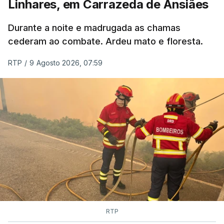
Linhares, em Carrazeda de Ansiães
ESTE CONTEÚDO ESTÁ NESTE
MOMENTO INDISPONÍVEL
Durante a noite e madrugada as chamas
cederam ao combate. Ardeu mato e floresta.
RTP
/
9 Agosto 2026, 07:59
RTP