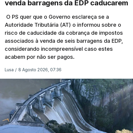
venda barragens da EDP caducarem
título pessoal, numa propriedade no Alentejo, feitas
pelo mesmo empreiteiro contratado 17 vezes para
O PS quer que o Governo esclareça se a
Autoridade Tributária (AT) o informou sobre o
obras na Polícia Judiciária (PJ) até aos últimos dias,
risco de caducidade da cobrança de impostos
em que até do Governo surgiram ordens para mais
associados à venda de seis barragens da EDP,
inquéritos e averiguações aos seus mandatos à
considerando incompreensível caso estes
frente da polícia criminal, Luís Neves está há
acabem por não ser pagos.
praticamente um mês sem sair do topo das
notícias.
Lusa
/
8 Agosto 2026, 07:36
ARTIGOS RELACIONADOS
Nova polémica com Luís
Neves. Ministro nega
favorecimento a construtora