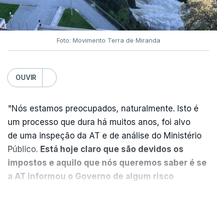
DST
7 Agosto 2026, 20:28
Foto: Movimento Terra de Miranda
Partidos criticam silêncio de
Luís Montenegro nas
polémicas com Luís Neves
OUVIR
atualizado 7 Agosto 2026, 21:04
"Nós estamos preocupados, naturalmente. Isto é
Diretor financeiro da PJ
um processo que dura há muitos anos, foi alvo
nega que Construbarcelos
tenha feito obras na casa
de uma inspeção da AT e de análise do Ministério
onde vive
Público.
Está hoje claro que são devidos os
atualizado 7 Agosto 2026, 15:56
impostos e aquilo que nós queremos saber é se
a AT informou o Governo de algum risco
Auditoria à PJ foi pedida por
caducidade
", disse, em declarações à Lusa, o
VER MAIS
atual diretor
deputado do PS Miguel Costa Matos.
atualizado 7 Agosto 2026, 20:20