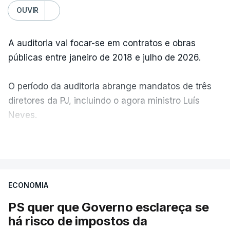
OUVIR
A auditoria vai focar-se em contratos e obras
públicas entre janeiro de 2018 e julho de 2026.
O período da auditoria abrange mandatos de três
diretores da PJ, incluindo o agora ministro Luís
Neves.
VER MAIS
A Judiciária confirma que foi o atual diretor quem
sugeriu esta auditoria e que a ministra concordou.
ECONOMIA
Não há prazos fixados para a conclusão desta
avaliação à Polícia Judiciária.
PS quer que Governo esclareça se
há risco de impostos da
Do início da polémica com a revelação de obras a