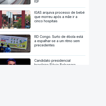
IGF
IGAS arquiva processo de bebé
que morreu após a mãe ir a
cinco hospitais
RD Congo. Surto de ébola está
a espalhar-se a um ritmo sem
precedentes
Candidato presidencial
brasileiro Flávio Bolsonaro
anuncia deputado do próprio PL
como `vice`
Han Kuang. Taiwan sob pressão
chinesa inicia dez dias de
manobras com milhares de
reservistas