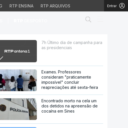
G
RTP ENSINA
RTP ARQUIVOS
Entrar
Abrir campo de
|
S
RTP
DESPORTO
enciais
7h Último dia de campanha para
as presidenciais
Exames. Professores
consideram "praticamente
impossível" concluir
reapreciações até sexta-feira
Encontrado morto na cela um
dos detidos na apreensão de
cocaína em Sines