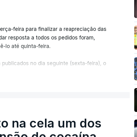
erça-feira para finalizar a reapreciação das
ar resposta a todos os pedidos foram,
-lo até quinta-feira.
publicados no dia seguinte (sexta-feira), o
ER MAIS
e 50 por cento dos mais de 20 mil pedidos de
voz da Missão Escola Pública, tem dúvidas de
.
o na cela um dos
os dias, apercebamo-nos que ainda estão a
preciações"
, disse a professora à agência
ensão de cocaína