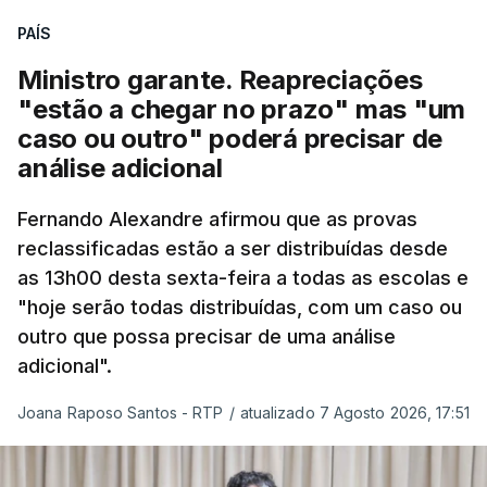
quadro de cooperação entre os Estados europeus
PAÍS
parte do Espaço Schengen”, começa por indicar a
Ministro garante. Reapreciações
nota.
"estão a chegar no prazo" mas "um
caso ou outro" poderá precisar de
“Por outro lado, o presidente da República reitera
análise adicional
que a segurança das nossas fronteiras não é
incompatível com a dignidade humana. Atente-se
Fernando Alexandre afirmou que as provas
que as mulheres, homens e crianças que pedem
reclassificadas estão a ser distribuídas desde
asilo e refúgio no nosso país fogem de guerras, de
as 13h00 desta sexta-feira a todas as escolas e
conflitos armados, de perseguições políticas, entre
"hoje serão todas distribuídas, com um caso ou
outras razões humanitárias”, acrescenta.
outro que possa precisar de uma análise
adicional".
António José Seguro considera que
este decreto
Joana Raposo Santos - RTP
/
atualizado 7 Agosto 2026, 17:51
levanta “fundadas dúvidas quanto a saber se é
acautelado o interesse superior da criança”,
nomeadamente ao possibilitar a “separação