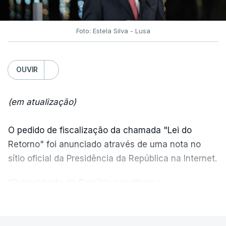
Foto: Estela Silva - Lusa
OUVIR
(em atualização)
O pedido de fiscalização da chamada "Lei do
Retorno" foi anunciado através de uma nota no
sítio oficial da Presidência da República na Internet.
“O presidente da República reafirma
a
necessidade de se combater a imigração ilegal
,
VER MAIS
de se controlar eficazmente a imigração legal e de
se garantir a defesa das nossas fronteiras, num