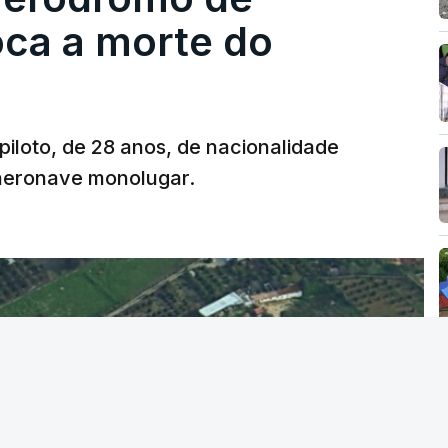
oca a morte do
 piloto, de 28 anos, de nacionalidade
 aeronave monolugar.
T
MENTO INDISPONÍVEL
vidade" a decisão do Presidente da
titucional o decreto sobre retorno de