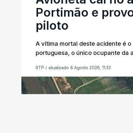
Portimão e prov
piloto
A vítima mortal deste acidente é o
ERRO
100
portuguesa, o único ocupante da
ERROR ON HTML5 MEDIA ELEMEN
ESTE CONTEÚDO ESTÁ NESTE MO
RTP
/
atualizado 8 Agosto 2026, 11:33
O Chega considerou "de uma enorme gra
República
de enviar para o Tribunal Cons