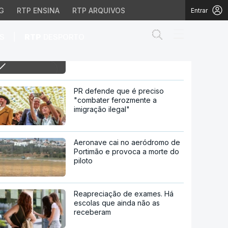
G
RTP ENSINA
RTP ARQUIVOS
Entrar
Abrir campo de
|
S
RTP
DESPORTO
8h Bombeiros falam em situação
grave e exigem respostas do
governo
exigem respostas do go
PR defende que é preciso
"combater ferozmente a
imigração ilegal"
Aeronave cai no aeródromo de
Portimão e provoca a morte do
piloto
Reapreciação de exames. Há
escolas que ainda não as
receberam