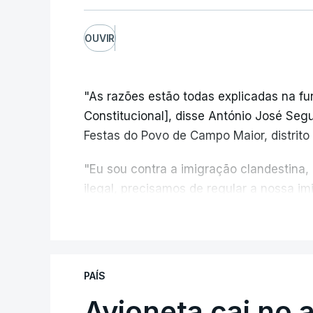
OUVIR
"As razões estão todas explicadas na f
Constitucional], disse António José Segur
Festas do Povo de Campo Maior, distrito 
"Eu sou contra a imigração clandestina,
ilegal, precisamos de regular a nossa i
fronteiras e nada disto é incompatível 
V
designadamente menores e crianças", a
António José Seguro mostrou dúvidas sob
PAÍS
criança.
Avioneta cai no