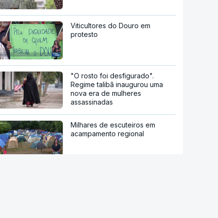
Viticultores do Douro em
protesto
"O rosto foi desfigurado".
Regime talibã inaugurou uma
nova era de mulheres
assassinadas
Milhares de escuteiros em
acampamento regional
Moledo é o "lugar de verão" de
milhares de pessoas