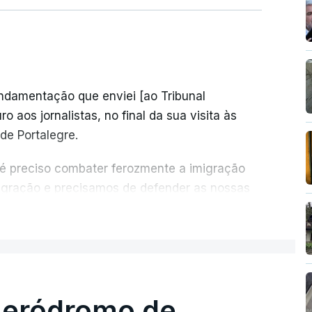
undamentação que enviei [ao Tribunal
o aos jornalistas, no final da sua visita às
de Portalegre.
 é preciso combater ferozmente a imigração
migração e precisamos de defender as nossas
com tratarmos com dignidade as pessoas,
ER MAIS
crescentou.
re se é garantido o superior interesse da
 aeródromo de