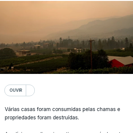
dia da guerra, a 28 de fevereiro, nos quais
morreram também a mulher e outros familiares.
Desde então, não apareceu em público, nem
sequer no funeral do pai e antecessor, no início de
julho, tendo apenas divulgado comunicados que
são lidos por apresentadores na televisão estatal
ou partilhados nas redes sociais, o que alimentou
rumores e especulações sobre o seu paradeiro e
estado de saúde.
Nos últimos dias, vários meios de comunicação
OUVIR
israelitas, entre os quais o Canal 14 e o The
Jerusalem Post, noticiaram, citando fontes
Várias casas foram consumidas pelas chamas e
iranianas, que Khamenei se encontra num "estado
propriedades foram destruídas.
muito grave" desde o bombardeamento israelita
que matou o pai.