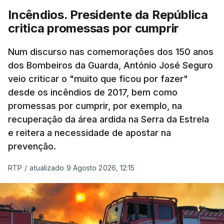
pode ser considerada uma resposta à imprensa
Incêndios. Presidente da República
israelita, que nos últimos tempos vem dando conta
critica promessas por cumprir
de que o líder supremo iraniano estará em estado
crítico na sequência do bombardeamento que no
Num discurso nas comemorações dos 150 anos
último dia de fevereiro passado matou o pai, o
dos Bombeiros da Guarda, António José Seguro
ayatollah Ali Khamenei, e outros membros da
veio criticar o "muito que ficou por fazer"
família.
desde os incêndios de 2017, bem como
promessas por cumprir, por exemplo, na
As imagens mostram Mojtaba Khamenei no que
recuperação da área ardida na Serra da Estrela
será uma aula religiosa, mas sem qualquer
e reitera a necessidade de apostar na
indicação adicional.
prevenção.
Ao mesmo tempo é também divulgada a realização
RTP
/
atualizado 9 Agosto 2026, 12:15
de um encontro entre o presidente Masoud
Pezeshkian e o ayatollah Khamenei que,
assinalando o início do terceiro ano de Pezeshkian
à frente do governo, teve na agenda o conflito