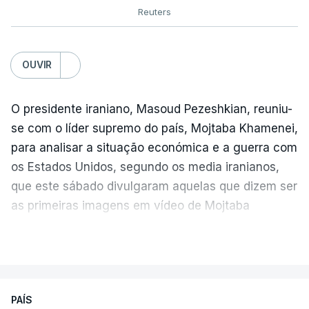
Reuters
OUVIR
O presidente iraniano, Masoud Pezeshkian, reuniu-
se com o líder supremo do país, Mojtaba Khamenei,
para analisar a situação económica e a guerra com
os Estados Unidos, segundo os media iranianos,
que este sábado divulgaram aquelas que dizem ser
as primeiras imagens em vídeo de Mojtaba
Khamenei desde o início da guerra.
VER MAIS
O vídeo de 12 segundos, sem aúdio, data ou local
de gravação, foi colocado pela agência de notícias
Mehr na rede social Telegram, como aquilo que
PAÍS