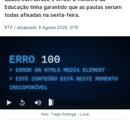
Educação tinha garantido que as pautas seriam
todas afixadas na sexta-feira.
RTP
/
atualizado 8 Agosto 2026, 21:10
ERRO
100
ERROR ON HTML5 MEDIA ELEMENT
ESTE CONTEÚDO ESTÁ NESTE MOMENTO
INDISPONÍVEL
Foto: Tiago Petinga - Lusa