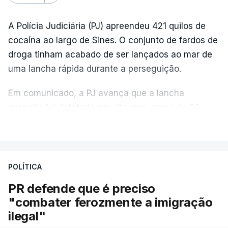
A Polícia Judiciária (PJ) apreendeu 421 quilos de
cocaína ao largo de Sines. O conjunto de fardos de
droga tinham acabado de ser lançados ao mar de
uma lancha rápida durante a perseguição.
Em comunicado, a PJ avança que a lancha
suspeita foi detetada em alto mar, cerca de 60
milhas náuticas ao largo de Sines.
VER MAIS
A apreensão aconteceu na tarde desta sexta-feira,
desencadeando uma ação de prevenção
POLÍTICA
desencadeada pela Polícia Judiciária, em
PR defende que é preciso
articulação com a Marinha, a Autoridade Marítima
"combater ferozmente a imigração
Nacional e a Força Aérea.
ilegal"
O ano de 2026 tem sido um ano de recordes: foi