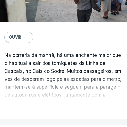
OUVIR
Na correria da manhã, há uma enchente maior que
o habitual a sair dos torniquetes da Linha de
Cascais, no Cais do Sodré. Muitos passageiros, em
vez de descerem logo pelas escadas para o metro,
mantêm-se à superfície e seguem para a paragem
de autocarros e elétricos, juntamente com a
enchente que vem dos barcos da margem sul do
VER MAIS
Tejo.
Temperatura global do ar na
superfície
As filas crescem e diminuem ao longo da hora