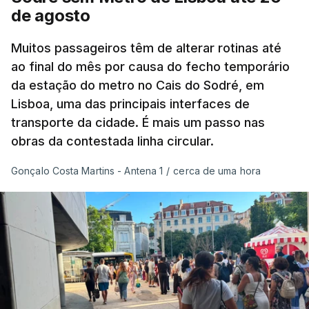
as ondas de calor de junho, a sequência geral de
de agosto
ondas de calor desde maio permanece excecional
para a região.
Muitos passageiros têm de alterar rotinas até
ao final do mês por causa do fecho temporário
da estação do metro no Cais do Sodré, em
São os dados do mais recente relatório do
Lisboa, uma das principais interfaces de
Copernicus, o sistema de Observação da Terra
transporte da cidade. É mais um passo nas
do programa espacial da União Europeia.
obras da contestada linha circular.
Samantha Burgess, Líder Estratégica para o Clima
Gonçalo Costa Martins - Antena 1
/
cerca de uma hora
no Centro Europeu de Previsões Meteorológicas de
Médio Prazo, reforça que "julho de 2026 foi o
terceiro mês consecutivo de calor excecional na
Europa Ocidental, elevando a temperatura
combinada de junho e julho a um novo recorde
para a região”.