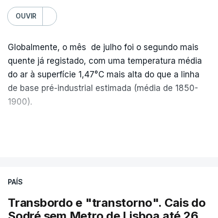
OUVIR
Globalmente, o mês de julho foi o segundo mais
quente já registado, com uma temperatura média
do ar à superfície 1,47°C mais alta do que a linha
de base pré-industrial estimada (média de 1850-
1900).
A Europa Ocidental vivenciou o período de
VER MAIS
junho-julho mais quente já registado
,
e julho
apresentou a terceira e a quarta ondas de calor
desde maio, marcando uma sequência
PAÍS
excecional de calor extremo neste verão.
Transbordo e "transtorno". Cais do
Embora estas tenham sido menos intensas do que
Sodré sem Metro de Lisboa até 26