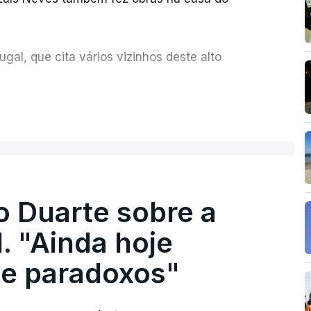
al, que cita vários vizinhos deste alto
ue assumiu a responsabilidade de sugerir as
ER MAIS
olher um atrelado apreendido numa operação
o Duarte sobre a
. "Ainda hoje
e paradoxos"