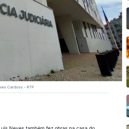
Alves Cardoso - RTP
 Luís Neves também fez obras na casa do