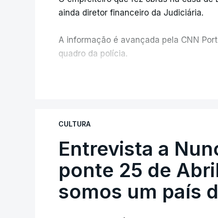
ainda diretor financeiro da Judiciária.
A informação é avançada pela CNN Portug
quadro da polícia.
Foi o diretor financeiro, Álvaro Pires, q
V
instalações da Construbarcelos para ac
de droga.
CULTURA
Entrevista a Nun
ponte 25 de Abril
somos um país d