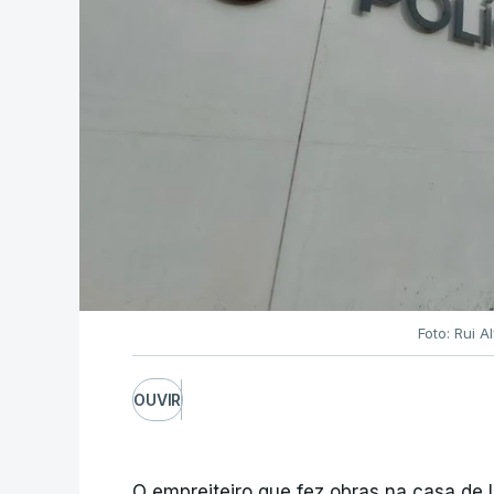
Foto: Rui 
OUVIR
O empreiteiro que fez obras na casa de