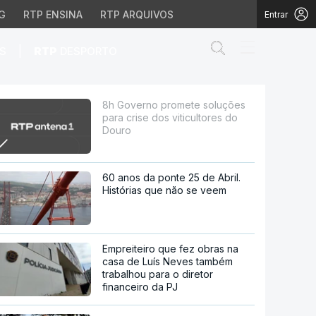
G
RTP ENSINA
RTP ARQUIVOS
Entrar
Abrir campo de
|
S
RTP
DESPORTO
os viticultores do Dour
8h Governo promete soluções
para crise dos viticultores do
Douro
60 anos da ponte 25 de Abril.
Histórias que não se veem
Empreiteiro que fez obras na
casa de Luís Neves também
trabalhou para o diretor
financeiro da PJ