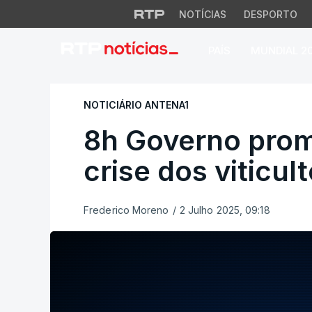
NOTÍCIAS
DESPORTO
PAÍS
MUNDIAL 2
8h Governo promete
NOTICIÁRIO ANTENA1
8h Governo prom
crise dos viticul
Frederico Moreno
/
2 Julho 2025, 09:18