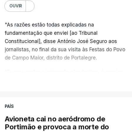
OUVIR
"As razões estão todas explicadas na
fundamentação que enviei [ao Tribunal
Constitucional], disse António José Seguro aos
jornalistas, no final da sua visita às Festas do Povo
de Campo Maior, distrito de Portalegre.
"Eu sou contra a imigração clandestina, é preciso
combater ferozmente a imigração ilegal,
VER MAIS
precisamos de regular a nossa imigração e
precisamos de defender as nossas fronteiras e
nada disto é incompatível com tratarmos com
PAÍS
dignidade as pessoas, designadamente menores e
Avioneta cai no aeródromo de
crianças", acrescentou.
Portimão e provoca a morte do