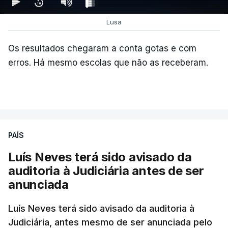
Lusa
Os resultados chegaram a conta gotas e com
erros. Há mesmo escolas que não as receberam.
ARTIGOS RELACIONADOS
PAÍS
Luís Neves terá sido avisado da
"Lei do Retorno".
auditoria à Judiciária antes de ser
Comunidades estrangeiras
anunciada
em Portugal apoiam decisão
de Seguro
Luís Neves terá sido avisado da auditoria à
atualizado 8 Agosto 2026, 13:36
Judiciária, antes mesmo de ser anunciada pelo