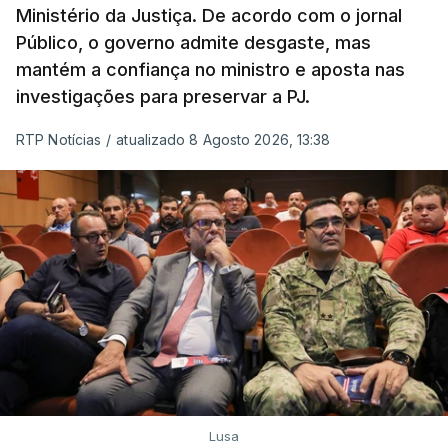
Ministério da Justiça. De acordo com o jornal
"Lei do Retorno". Chega
Público, o governo admite desgaste, mas
considera envio para TC do
mantém a confiança no ministro e aposta nas
diploma "tipo de atos
políticos irresponsáveis"
investigações para preservar a PJ.
8 Agosto 2026, 10:04
RTP Notícias
/
atualizado 8 Agosto 2026, 13:38
Presidente envia para o
Tribunal Constitucional
decreto sobre concessão
de asilo e retorno de
estrangeiros
atualizado 7 Agosto 2026, 18:47
TÓPICOS
Chega
Lusa