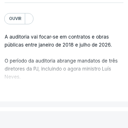
OUVIR
A auditoria vai focar-se em contratos e obras
públicas entre janeiro de 2018 e julho de 2026.
O período da auditoria abrange mandatos de três
diretores da PJ, incluindo o agora ministro Luís
Neves.
VER MAIS
A Judiciária confirma que foi o atual diretor quem
sugeriu esta auditoria e que a ministra concordou.
PAÍS
Não há prazos fixados para a conclusão desta
avaliação à Polícia Judiciária.