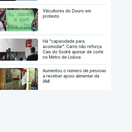
Viticultores do Douro em
protesto
Há "capacidade para
acomodar". Carris não reforça
Cais do Sodré apesar de corte
no Metro de Lisboa
Aumentou o número de pessoas
a receber apoio alimentar da
AMI
Acordo de Meca. Arábia
Saudita, Paquistão e Turquia
assinam pacto de defesa mútua
Pelo menos 11 civis feridos em