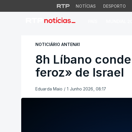
NOTÍCIAS
DESPORTO
PAÍS
MUNDIAL 2
8h Líbano condena
NOTICIÁRIO ANTENA1
8h Líbano conde
feroz» de Israel
Eduarda Maio
/
1 Junho 2026, 08:17