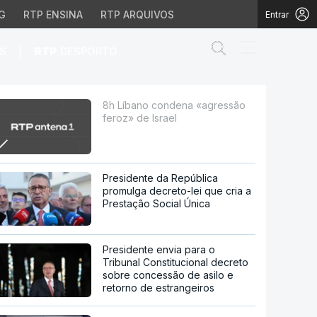
G
RTP ENSINA
RTP ARQUIVOS
Entrar
Abrir campo de
|
S
RTP
DESPORTO
rael
8h Líbano condena «agressão
feroz» de Israel
Presidente da República
promulga decreto-lei que cria a
Prestação Social Única
Presidente envia para o
Tribunal Constitucional decreto
sobre concessão de asilo e
retorno de estrangeiros