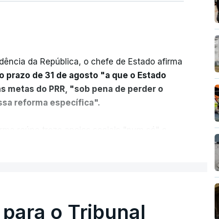
dência da República, o chefe de Estado afirma
o prazo de 31 de agosto "a que o Estado
as metas do PRR, "sob pena de perder o
sa reforma específica".
rma reúne treze apoios sociais "num só" e
 mais justo e transparente".
ER MAIS
acias, eliminar sobreposições e garantir que
a, estaremos a dar um passo na direção
lica.
 para o Tribunal