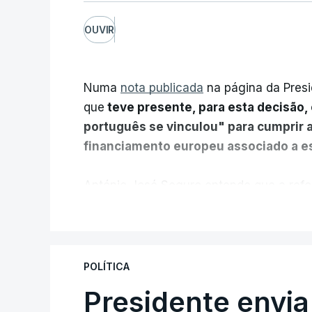
OUVIR
Numa
nota publicada
na página da Presi
que
teve presente, para esta decisão, 
português se vinculou" para cumprir 
financiamento europeu associado a es
António José Seguro entende que a refo
pretende "tornar o sistema mais simples,
V
"Sempre que seja possível reduzir burocr
os apoios chegam a quem mais necessit
POLÍTICA
certa", argumenta o Presidente da Repúb
Presidente envia