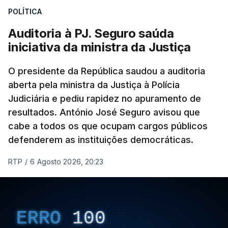
POLÍTICA
apreendido numa operação de droga.
Auditoria à PJ. Seguro saúda
iniciativa da ministra da Justiça
O presidente da República saudou a auditoria
aberta pela ministra da Justiça à Polícia
Judiciária e pediu rapidez no apuramento de
resultados. António José Seguro avisou que
cabe a todos os que ocupam cargos públicos
defenderem as instituições democráticas.
RTP
/
6 Agosto 2026, 20:23
ERRO
100