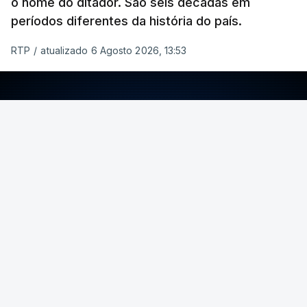
o nome do ditador. São seis décadas em
períodos diferentes da história do país.
RTP
/
atualizado 6 Agosto 2026, 13:53
ERRO
100
ERROR ON HTML5 MEDIA ELEMENT
ESTE CONTEÚDO ESTÁ NESTE MOMENTO
INDISPONÍVEL
Foto: Rui Alves Cardoso - RTP
ARTIGOS RELACIONADOS