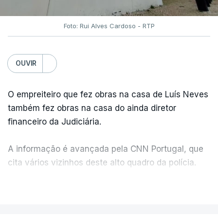
Foto: Rui Alves Cardoso - RTP
OUVIR
O empreiteiro que fez obras na casa de Luís Neves
também fez obras na casa do ainda diretor
financeiro da Judiciária.
A informação é avançada pela CNN Portugal, que
cita vários vizinhos deste alto quadro da polícia.
VER MAIS
Foi o diretor financeiro, Álvaro Pires, que assumiu a
responsabilidade de sugerir as instalações da
Construbarcelos para acolher um atrelado