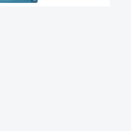
Conselho da Paz de Trump
emitiu contrato para construção
de base militar
Ataque ucraniano à Rússia com
número recorde de drones
Teerão anuncia acordo com
Omã sobre nova rota no estreito
de Ormuz
"Opções militares adicionais".
Míssil da Coreia do Norte
apontado ao Mar do Japão
DGS emite recomendações