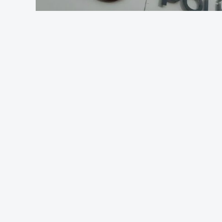
Foto: Rui 
OUVIR
O empreiteiro que fez obras na casa de