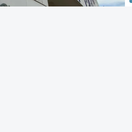
Alves Cardoso - RTP
 Luís Neves também fez obras na casa do