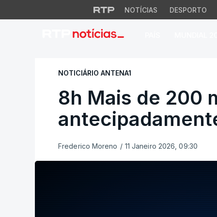
NOTÍCIAS
DESPORTO
PAÍS
MUNDIAL 2
8h Mais de 200 mi
NOTICIÁRIO ANTENA1
8h Mais de 200 m
antecipadament
Frederico Moreno
/
11 Janeiro 2026, 09:30