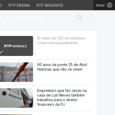
G
RTP ENSINA
RTP ARQUIVOS
Entrar
Abrir campo de
|
S
RTP
DESPORTO
ipadamente
8h Mais de 200 mil eleitores
votam antecipadamente
60 anos da ponte 25 de Abril.
Histórias que não se veem
Empreiteiro que fez obras na
casa de Luís Neves também
trabalhou para o diretor
financeiro da PJ