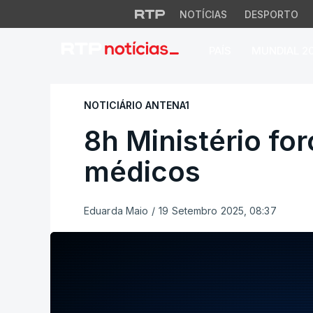
NOTÍCIAS
DESPORTO
PAÍS
MUNDIAL 2
8h Ministério forç
NOTICIÁRIO ANTENA1
8h Ministério fo
médicos
Eduarda Maio
/
19 Setembro 2025, 08:37