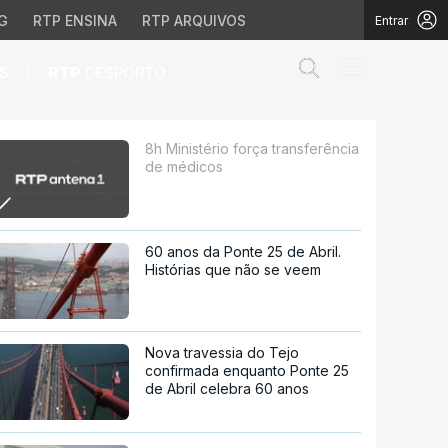
G
RTP ENSINA
RTP ARQUIVOS
Entrar
Abrir campo de
|
S
RTP
DESPORTO
cos
8h Ministério força transferência
de médicos
60 anos da Ponte 25 de Abril.
Histórias que não se veem
Nova travessia do Tejo
confirmada enquanto Ponte 25
de Abril celebra 60 anos