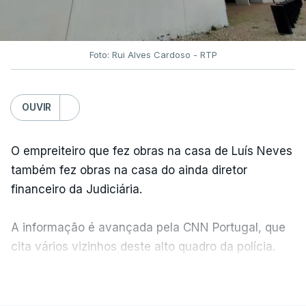
Foto: Rui Alves Cardoso - RTP
OUVIR
O empreiteiro que fez obras na casa de Luís Neves
também fez obras na casa do ainda diretor
financeiro da Judiciária.
A informação é avançada pela CNN Portugal, que
cita vários vizinhos deste alto quadro da polícia.
VER MAIS
Foi o diretor financeiro, Álvaro Pires, que assumiu a
responsabilidade de sugerir as instalações da