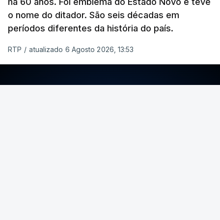
há 60 anos. Foi emblema do Estado Novo e teve
o nome do ditador. São seis décadas em
períodos diferentes da história do país.
RTP
/
atualizado 6 Agosto 2026, 13:53
ERRO
100
ERROR ON HTML5 MEDIA ELEMENT
ESTE CONTEÚDO ESTÁ NESTE MOMENTO
INDISPONÍVEL
Foto: Rui Alves Cardoso - RTP