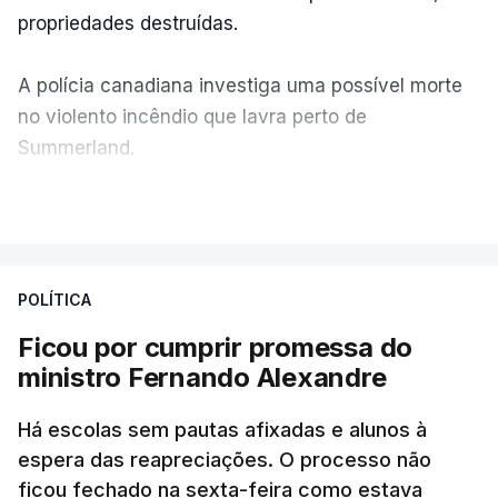
propriedades destruídas.
A polícia canadiana investiga uma possível morte
no violento incêndio que lavra perto de
Summerland.
VER MAIS
Éum cenário de terror, descreve o primeiro-ministro
da Columbia Britânica, David Iby.
POLÍTICA
Ficou por cumprir promessa do
ERRO
100
ministro Fernando Alexandre
ERROR ON HTML5 MEDIA ELEMENT
Há escolas sem pautas afixadas e alunos à
ESTE CONTEÚDO ESTÁ NESTE
espera das reapreciações. O processo não
MOMENTO INDISPONÍVEL
ficou fechado na sexta-feira como estava