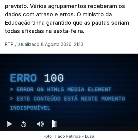
previsto. Vários agrupamentos receberam os
dados com atraso e erros. O ministro da
Educação tinha garantido que as pautas seriam
As autoridades canadianas estimam que vai levar
todas afixadas na sexta-feira.
dias ou semanas para controlar o fogo. Mais de
RTP
/
atualizado 8 Agosto 2026, 21:10
dois mil operacionais estão no terreno no combate
às chamas.
ERRO
100
ERROR ON HTML5 MEDIA ELEMENT
ESTE CONTEÚDO ESTÁ NESTE MOMENTO
INDISPONÍVEL
Foto: Tiago Petinga - Lusa