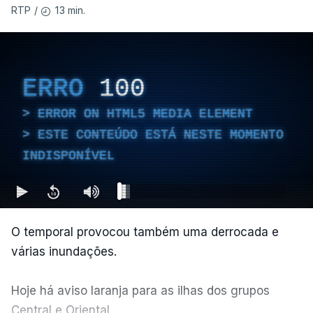
13 min.
RTP
/
ERRO
100
ERROR ON HTML5 MEDIA ELEMENT
ESTE CONTEÚDO ESTÁ NESTE MOMENTO
INDISPONÍVEL
O temporal provocou também uma derrocada e
várias inundações.
Hoje há aviso laranja para as ilhas dos grupos
Central e Oriental.