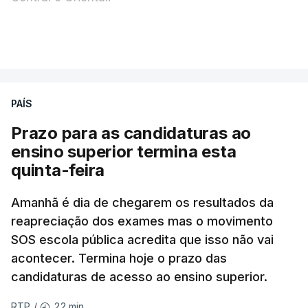
Durante a noite e a manhã foram registadas 19 mil
VER MAIS
descargas elétricas, nos grupos central e oriental
do arquipélago dos Açores.
PAÍS
A ilha mais atingida pela forte trovoada foi a do
Prazo para as candidaturas ao
Pico.
ensino superior termina esta
quinta-feira
ERRO
100
Amanhã é dia de chegarem os resultados da
ERROR ON HTML5 MEDIA ELEMENT
reapreciação dos exames mas o movimento
SOS escola pública acredita que isso não vai
ESTE CONTEÚDO ESTÁ NESTE
acontecer. Termina hoje o prazo das
MOMENTO INDISPONÍVEL
candidaturas de acesso ao ensino superior.
22 min.
RTP
/