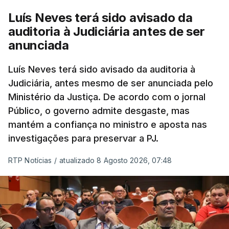
cidadãos adultos em situação ilegal, se
Luís Neves terá sido avisado da
tiverem filhos menores.
auditoria à Judiciária antes de ser
anunciada
“Com esta acção de Seguro, sendo atingido o
prazo de 60 dias, os imigrantes terão que ser
Luís Neves terá sido avisado da auditoria à
Judiciária, antes mesmo de ser anunciada pelo
libertados,
ainda que os seus pedidos de asilo
Ministério da Justiça. De acordo com o jornal
tenham sido rejeitados pelas autoridades
Público, o governo admite desgaste, mas
competentes”, referem.
mantém a confiança no ministro e aposta nas
investigações para preservar a PJ.
“Isto é de uma enorme irresponsabilidade
e
muito injusto para aqueles cidadãos estrangeiros
RTP Notícias
/
atualizado 8 Agosto 2026, 07:48
que cumpriram efetivamente todos os passos para
poderem entrar e residir legalmente em Portugal”,
acrescenta, concluindo que
“são exactamente
este tipo de actos políticos irresponsáveis que
produzem o designado efeito de chamada, ou