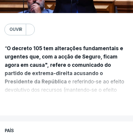
OUVIR
“
O decreto 105 tem alterações fundamentais e
urgentes que, com a acção de Seguro, ficam
agora em causa", refere o comunicado do
partido de extrema-direita acusando o
Presidente da República
e referindo-se ao efeito
devolutivo dos recursos (mantendo-se o efeito
suspensivo) e o aumento do prazo para detenção
VER MAIS
em centro de acolhimento temporário.
Chega refere ainda que Seguro tem reservas
PAÍS
quanto à possibilidade de expulsar do país