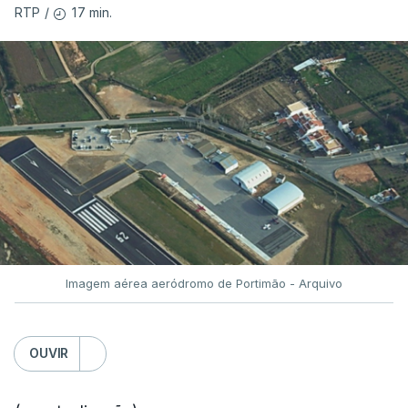
17 min.
RTP
/
Imagem aérea aeródromo de Portimão - Arquivo
OUVIR