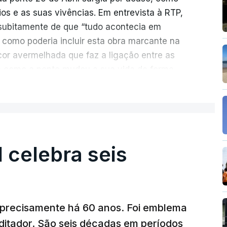
rios e as suas vivências. Em entrevista à RTP,
ubitamente de que “tudo acontecia em
 como poderia incluir esta obra marcante na
cor avermelhada que faz a ligação entre as
e como a ponte mudou a sua vida de forma
ER MAIS
ionada de como se produziu esta grande
suspensa da Europa. Os dramas e peripécias
ém o mote para abordar o contexto envolvente,
l celebra seis
aria e da modernidade e os sinais de um
al já em curso.
ência e a miséria trespassa
“Pés de Barro
”. No
a precisamente há 60 anos. Foi emblema
onte 25 de Abril, Nuno Duarte revela, em
ditador. São seis décadas em períodos
piração de um livro com vários elementos de