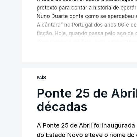
pretexto para contar a história de operá
Nuno Duarte conta como se apercebeu s
Alcântara” no Portugal dos anos 60 e de
ficção. Hoje, quando passa pelo aço de 
duas margens do Tejo, sorri e reconhec
inesperada, através da literatura.
V
Em
“Pés de Barro”,
lê-se a história ficc
infraestrutura, à época, a maior ponte 
PAÍS
diárias dos que a construíram dão tamb
Ponte 25 de Abri
num contraste entre o apogeu da engenh
regime em declínio, com a guerra coloni
décadas
Esse contraste persistente entre a opul
A Ponte 25 de Abril foi inaugurad
dia em que se assinalam os 60 anos da p
do Estado Novo e teve o nome do 
entrevista à RTP, quais as fontes de ins