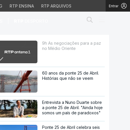
G
RTP ENSINA
RTP ARQUIVOS
Entrar
Abrir campo de
|
S
RTP
DESPORTO
riente
9h As negociações para a paz
no Médio Oriente
60 anos da ponte 25 de Abril.
Histórias que não se veem
Entrevista a Nuno Duarte sobre
a ponte 25 de Abril. "Ainda hoje
somos um país de paradoxos"
Ponte 25 de Abril celebra seis