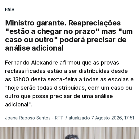
quadro de cooperação entre os Estados europeus
PAÍS
parte do Espaço Schengen”, começa por indicar a
Ministro garante. Reapreciações
nota.
"estão a chegar no prazo" mas "um
caso ou outro" poderá precisar de
“Por outro lado, o presidente da República reitera
análise adicional
que a segurança das nossas fronteiras não é
incompatível com a dignidade humana. Atente-se
Fernando Alexandre afirmou que as provas
que as mulheres, homens e crianças que pedem
reclassificadas estão a ser distribuídas desde
asilo e refúgio no nosso país fogem de guerras, de
as 13h00 desta sexta-feira a todas as escolas e
conflitos armados, de perseguições políticas, entre
"hoje serão todas distribuídas, com um caso ou
outras razões humanitárias”, acrescenta.
outro que possa precisar de uma análise
adicional".
António José Seguro considera que
este decreto
Joana Raposo Santos - RTP
/
atualizado 7 Agosto 2026, 17:51
levanta “fundadas dúvidas quanto a saber se é
acautelado o interesse superior da criança”,
nomeadamente ao possibilitar a “separação