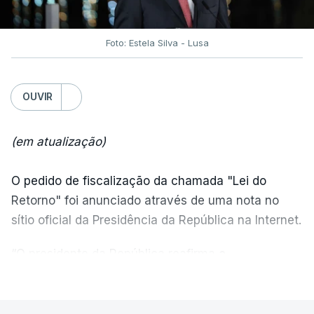
Foto: Estela Silva - Lusa
OUVIR
(em atualização)
O pedido de fiscalização da chamada "Lei do
Retorno" foi anunciado através de uma nota no
sítio oficial da Presidência da República na Internet.
“O presidente da República reafirma
a
necessidade de se combater a imigração ilegal
,
VER MAIS
de se controlar eficazmente a imigração legal e de
se garantir a defesa das nossas fronteiras, num