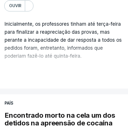
OUVIR
Inicialmente, os professores tinham até terça-feira
para finalizar a reapreciação das provas, mas
perante a incapacidade de dar resposta a todos os
pedidos foram, entretanto, informados que
poderiam fazê-lo até quinta-feira.
A intenção era que os resultados fossem
VER MAIS
publicados no dia seguinte (sexta-feira), o que
poderá não acontecer.
PAÍS
No domingo, estavam concluídos cerca de 50 por
cento dos mais de 20 mil pedidos de reapreciação,
Encontrado morto na cela um dos
mas Cristina Mota, porta-voz da Missão Escola
detidos na apreensão de cocaína
Pública, tem dúvidas de que o processo esteja