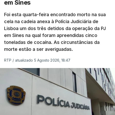
em Sines
concluído a tempo.
Foi esta quarta-feira encontrado morto na sua
cela na cadeia anexa à Polícia Judiciária de
"Durante o fim de semana e nos últimos dias,
Lisboa um dos três detidos da operação da PJ
apercebamo-nos que ainda estão a ser
em Sines na qual foram apreendidas cinco
convocados professores para reapreciações"
,
toneladas de cocaína. As circunstâncias da
disse a professora à agência Lusa.
"Será
morte estão a ser averiguadas.
praticamente impossível termos a totalidade
das reapreciações na sexta-feira".
RTP
/
atualizado 5 Agosto 2026, 18:47
Segundo os docentes, o processo de reapreciação
está a enfrentar vários constrangimentos. Há
casos em que faltam os modelos preenchidos
pelos alunos com a alegação justificativa para o
pedido de reapreciação, ou os documentos que os
relatores devem preencher.