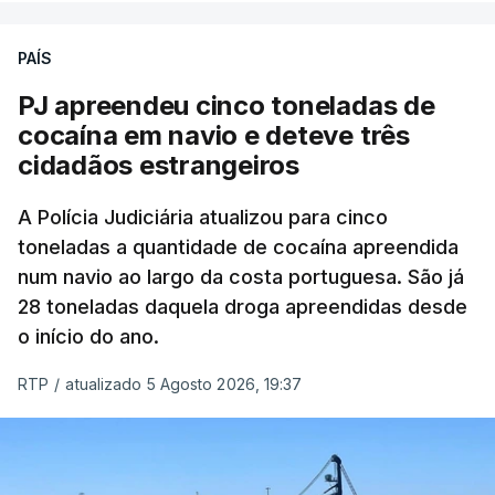
PAÍS
O elemento da tripulação encontrado morto
seria o
único detido que poderia dar mais informações
PJ apreendeu cinco toneladas de
à PJ
.
cocaína em navio e deteve três
cidadãos estrangeiros
O corpo foi encontrado pelos guardas prisionais
pelas 8h00 desta quarta-feira. A RTP apurou que
A Polícia Judiciária atualizou para cinco
toneladas a quantidade de cocaína apreendida
não existe videovigilância nas celas, mas há
num navio ao largo da costa portuguesa. São já
câmaras nos corredores das instalações.
28 toneladas daquela droga apreendidas desde
o início do ano.
Em resposta à RTP, a Direção-Geral de Reinserção
e Serviços Prisionais (DGRSP) confirmou que “um
RTP
/
atualizado 5 Agosto 2026, 19:37
detido, entrado com mandado de condução à
cadeia na sequência das detenções da Operação
Skydrop,
foi encontrado sem vida na cela que
ocupava sozinho no Estabelecimento Prisional