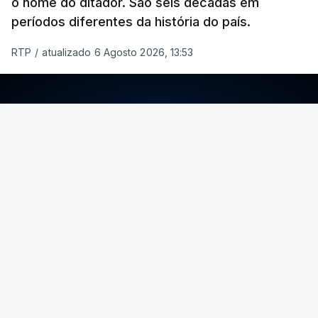
o nome do ditador. São seis décadas em
períodos diferentes da história do país.
RTP
/
atualizado 6 Agosto 2026, 13:53
ERRO
100
ERROR ON HTML5 MEDIA ELEMENT
ESTE CONTEÚDO ESTÁ NESTE MOMENTO
INDISPONÍVEL
Foto: Rui Alves Cardoso - RTP
ARTIGOS RELACIONADOS