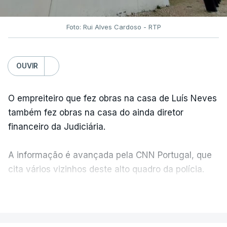
Foto: Rui Alves Cardoso - RTP
OUVIR
O empreiteiro que fez obras na casa de Luís Neves
também fez obras na casa do ainda diretor
financeiro da Judiciária.
A informação é avançada pela CNN Portugal, que
cita vários vizinhos deste alto quadro da polícia.
VER MAIS
Foi o diretor financeiro, Álvaro Pires, que assumiu a
responsabilidade de sugerir as instalações da
Construbarcelos para acolher um atrelado