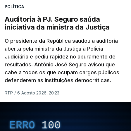
POLÍTICA
apreendido numa operação de droga.
Auditoria à PJ. Seguro saúda
iniciativa da ministra da Justiça
O presidente da República saudou a auditoria
aberta pela ministra da Justiça à Polícia
Judiciária e pediu rapidez no apuramento de
resultados. António José Seguro avisou que
cabe a todos os que ocupam cargos públicos
defenderem as instituições democráticas.
RTP
/
6 Agosto 2026, 20:23
ERRO
100