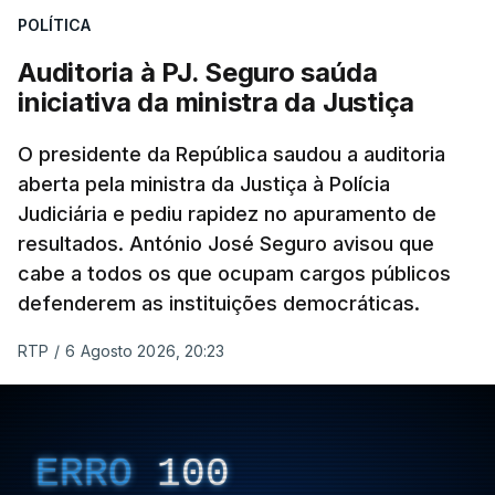
POLÍTICA
apreendido numa operação de droga.
Auditoria à PJ. Seguro saúda
iniciativa da ministra da Justiça
O presidente da República saudou a auditoria
aberta pela ministra da Justiça à Polícia
Judiciária e pediu rapidez no apuramento de
resultados. António José Seguro avisou que
cabe a todos os que ocupam cargos públicos
defenderem as instituições democráticas.
RTP
/
6 Agosto 2026, 20:23
ERRO
100