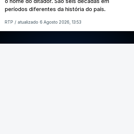
o nome do ditador. São seis décadas em
períodos diferentes da história do país.
RTP
/
atualizado 6 Agosto 2026, 13:53
ERRO
100
ERROR ON HTML5 MEDIA ELEMENT
ESTE CONTEÚDO ESTÁ NESTE MOMENTO
INDISPONÍVEL
Foto: Rui Alves Cardoso - RTP
ARTIGOS RELACIONADOS