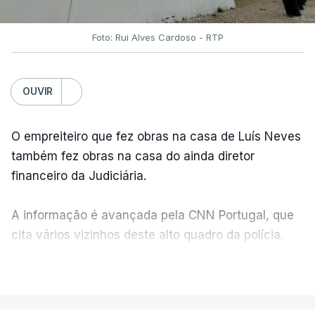
Foto: Rui Alves Cardoso - RTP
OUVIR
O empreiteiro que fez obras na casa de Luís Neves
também fez obras na casa do ainda diretor
financeiro da Judiciária.
A informação é avançada pela CNN Portugal, que
cita vários vizinhos deste alto quadro da polícia.
VER MAIS
Foi o diretor financeiro, Álvaro Pires, que assumiu a
responsabilidade de sugerir as instalações da
Construbarcelos para acolher um atrelado