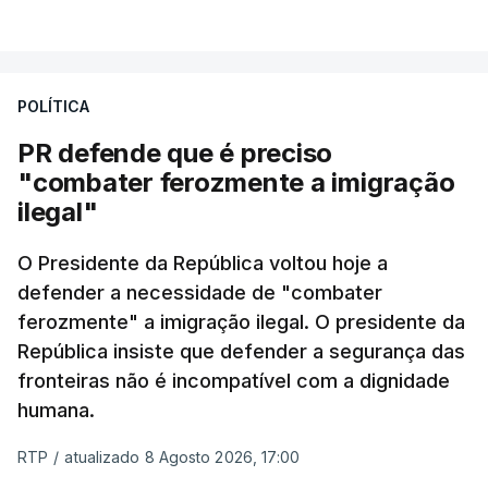
milhas náuticas ao largo de Sines.
VER MAIS
A apreensão aconteceu na tarde desta sexta-feira,
desencadeando uma ação de prevenção
POLÍTICA
desencadeada pela Polícia Judiciária, em
PR defende que é preciso
articulação com a Marinha, a Autoridade Marítima
"combater ferozmente a imigração
Nacional e a Força Aérea.
ilegal"
O ano de 2026 tem sido um ano de recordes: foi
O Presidente da República voltou hoje a
apreendida mais cocaína até ao momento de que
defender a necessidade de "combater
em todo o ano de 2025.
ferozmente" a imigração ilegal. O presidente da
A ação de prevenção visa a deteção em alto mar
República insiste que defender a segurança das
de embarcações de alta velocidade (EAV) que
fronteiras não é incompatível com a dignidade
humana.
utilizam a costa nacional para o tráfico de droga.
RTP
/
atualizado 8 Agosto 2026, 17:00
c/ Lusa