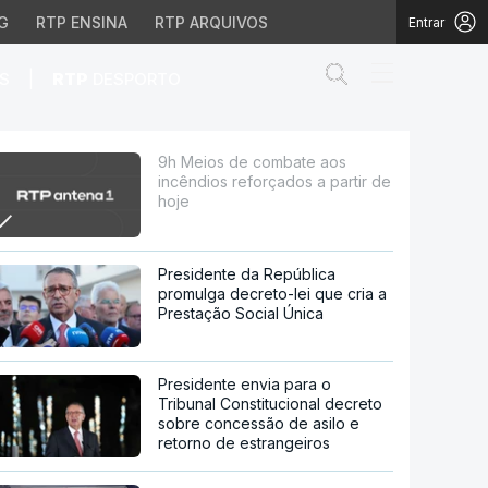
G
RTP ENSINA
RTP ARQUIVOS
Entrar
Abrir campo de
|
S
RTP
DESPORTO
ados a partir de hoje
9h Meios de combate aos
incêndios reforçados a partir de
hoje
Presidente da República
promulga decreto-lei que cria a
Prestação Social Única
Presidente envia para o
Tribunal Constitucional decreto
sobre concessão de asilo e
retorno de estrangeiros