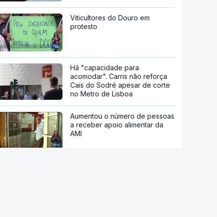
Viticultores do Douro em
protesto
Há "capacidade para
acomodar". Carris não reforça
Cais do Sodré apesar de corte
no Metro de Lisboa
Aumentou o número de pessoas
a receber apoio alimentar da
AMI
Acordo de Meca. Arábia
Saudita, Paquistão e Turquia
assinam pacto de defesa mútua
Pelo menos 11 civis feridos em