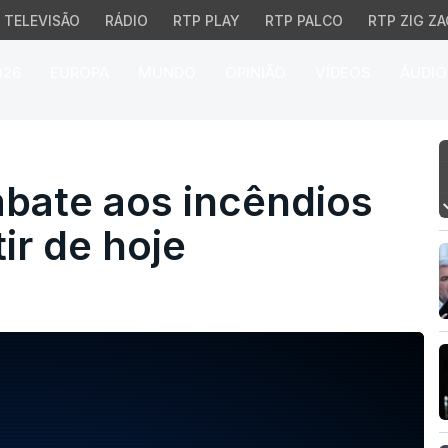
TELEVISÃO
RÁDIO
RTP PLAY
RTP PALCO
RTP ZIG ZA
026
EUROPA
MUNDO
OPINIÃO
VÍDEOS
ÁUDIO
e aos incêndios reforç
bate aos incêndios
ir de hoje