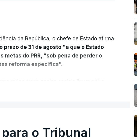
dência da República, o chefe de Estado afirma
o prazo de 31 de agosto "a que o Estado
as metas do PRR, "sob pena de perder o
sa reforma específica".
rma reúne treze apoios sociais "num só" e
 mais justo e transparente".
ER MAIS
acias, eliminar sobreposições e garantir que
a, estaremos a dar um passo na direção
lica.
 para o Tribunal