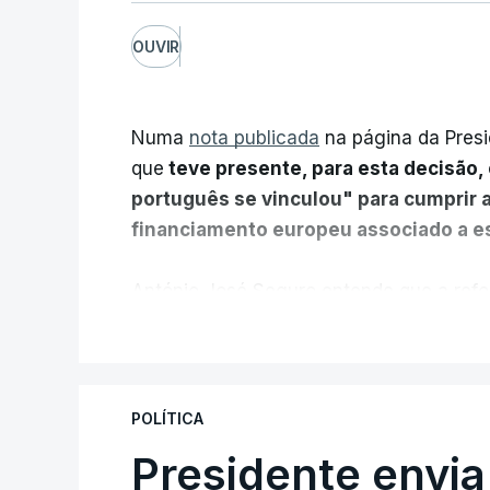
OUVIR
Numa
nota publicada
na página da Presi
que
teve presente, para esta decisão, 
português se vinculou" para cumprir 
financiamento europeu associado a es
António José Seguro entende que a refo
pretende "tornar o sistema mais simples,
V
"Sempre que seja possível reduzir burocr
os apoios chegam a quem mais necessit
POLÍTICA
certa", argumenta o Presidente da Repúb
Presidente envia