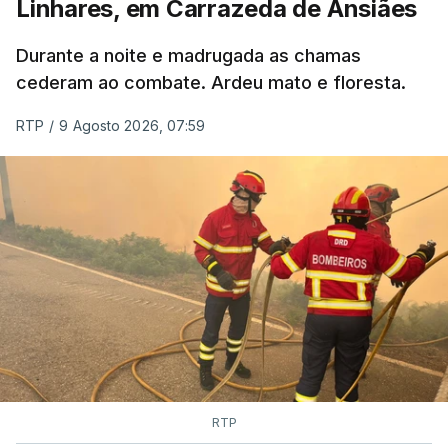
Linhares, em Carrazeda de Ansiães
ESTE CONTEÚDO ESTÁ NESTE
MOMENTO INDISPONÍVEL
Durante a noite e madrugada as chamas
cederam ao combate. Ardeu mato e floresta.
RTP
/
9 Agosto 2026, 07:59
RTP