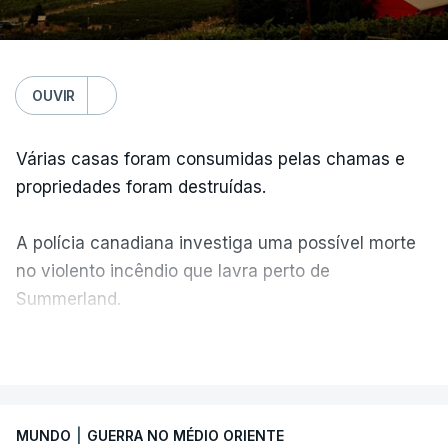
OUVIR
Várias casas foram consumidas pelas chamas e
propriedades foram destruídas.
A polícia canadiana investiga uma possível morte
no violento incêndio que lavra perto de
Summerland.
VER MAIS
É um cenário de terror, descreve o primeiro-
ministro da Columbia Britânica, David Iby.
MUNDO
|
GUERRA NO MÉDIO ORIENTE