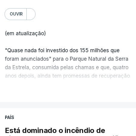
OUVIR
(em atualização)
"Quase nada foi investido dos 155 milhões que
foram anunciados" para o Parque Natural da Serra
da Estrela, consumida pelas chamas e que, quatro
anos depois, ainda tem promessas de recuperação
por cumprir.
VER MAIS
ERRO
100
PAÍS
ERROR ON HTML5 MEDIA ELEMENT
Está dominado o incêndio de