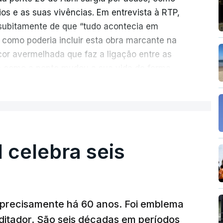
rios e as suas vivências. Em entrevista à RTP,
ubitamente de que “tudo acontecia em
 como poderia incluir esta obra marcante na
cor avermelhada que faz a ligação entre as
e como a ponte mudou a sua vida de forma
ER MAIS
ionada de como se produziu esta grande
suspensa da Europa. Os dramas e peripécias
ém o mote para abordar o contexto envolvente,
l celebra seis
aria e da modernidade e os sinais de um
al já em curso.
ência e a miséria trespassa
“Pés de Barro
”. No
a precisamente há 60 anos. Foi emblema
onte 25 de Abril, Nuno Duarte revela, em
ditador. São seis décadas em períodos
piração de um livro com vários elementos de