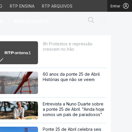
G
RTP ENSINA
RTP ARQUIVOS
Entrar
Abrir campo de
|
S
RTP
DESPORTO
9h Protestos e repressão
crescem no Irão
60 anos da ponte 25 de Abril.
Histórias que não se veem
Entrevista a Nuno Duarte sobre
a ponte 25 de Abril. "Ainda hoje
somos um país de paradoxos"
Ponte 25 de Abril celebra seis