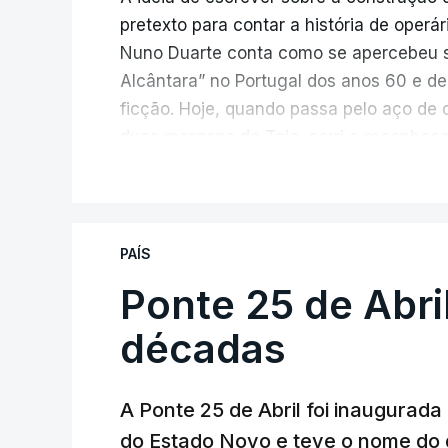
pretexto para contar a história de operá
Nuno Duarte conta como se apercebeu s
Alcântara” no Portugal dos anos 60 e de
ficção. Hoje, quando passa pelo aço de 
duas margens do Tejo, sorri e reconhec
inesperada, através da literatura.
V
Em
“Pés de Barro”,
lê-se a história ficc
infraestrutura, à época, a maior ponte 
PAÍS
diárias dos que a construíram dão tamb
Ponte 25 de Abri
num contraste entre o apogeu da engenh
regime em declínio, com a guerra coloni
décadas
Esse contraste persistente entre a opul
A Ponte 25 de Abril foi inaugurad
dia em que se assinalam os 60 anos da p
do Estado Novo e teve o nome do 
entrevista à RTP, quais as fontes de ins