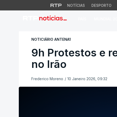
NOTÍCIAS
DESPORTO
PAÍS
MUNDIAL 2
9h Protestos e rep
NOTICIÁRIO ANTENA1
9h Protestos e 
no Irão
Frederico Moreno
/
10 Janeiro 2026, 09:32