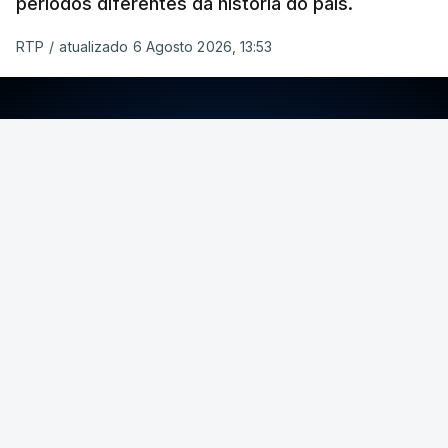
períodos diferentes da história do país.
RTP
/
atualizado 6 Agosto 2026, 13:53
ERRO
100
ERROR ON HTML5 MEDIA ELEMENT
ESTE CONTEÚDO ESTÁ NESTE MOMENTO
INDISPONÍVEL
Foto: Rui Alves Cardoso - RTP
ARTIGOS RELACIONADOS