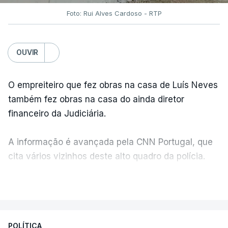
Foto: Rui Alves Cardoso - RTP
OUVIR
O empreiteiro que fez obras na casa de Luís Neves
também fez obras na casa do ainda diretor
financeiro da Judiciária.
A informação é avançada pela CNN Portugal, que
cita vários vizinhos deste alto quadro da polícia.
VER MAIS
Foi o diretor financeiro, Álvaro Pires, que assumiu a
responsabilidade de sugerir as instalações da
Construbarcelos para acolher um atrelado
POLÍTICA
apreendido numa operação de droga.