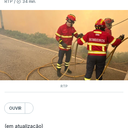
34 min.
RTP
/
As autoridades canadianas estimam que vai levar
dias ou semanas para controlar o fogo. Mais de
dois mil operacionais estão no terreno no combate
às chamas.
RTP
OUVIR
(em atualização)