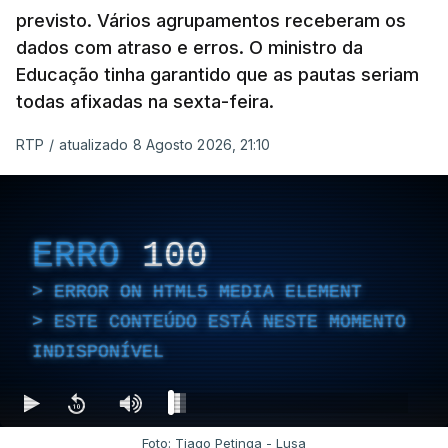
previsto. Vários agrupamentos receberam os
dados com atraso e erros. O ministro da
Educação tinha garantido que as pautas seriam
todas afixadas na sexta-feira.
RTP
/
atualizado 8 Agosto 2026, 21:10
ERRO
100
ERROR ON HTML5 MEDIA ELEMENT
ESTE CONTEÚDO ESTÁ NESTE MOMENTO
INDISPONÍVEL
Foto: Tiago Petinga - Lusa