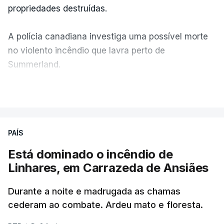
propriedades destruídas.
A polícia canadiana investiga uma possível morte
no violento incêndio que lavra perto de
Summerland.
VER MAIS
Éum cenário de terror, descreve o primeiro-ministro
da Columbia Britânica, David Iby.
PAÍS
Está dominado o incêndio de
ERRO
100
Linhares, em Carrazeda de Ansiães
ERROR ON HTML5 MEDIA ELEMENT
Durante a noite e madrugada as chamas
ESTE CONTEÚDO ESTÁ NESTE
cederam ao combate. Ardeu mato e floresta.
MOMENTO INDISPONÍVEL