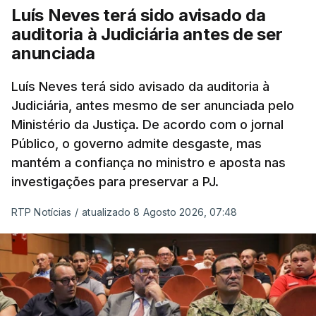
cidadãos adultos em situação ilegal, se
Luís Neves terá sido avisado da
tiverem filhos menores.
auditoria à Judiciária antes de ser
anunciada
“Com esta acção de Seguro, sendo atingido o
prazo de 60 dias, os imigrantes terão que ser
Luís Neves terá sido avisado da auditoria à
Judiciária, antes mesmo de ser anunciada pelo
libertados,
ainda que os seus pedidos de asilo
Ministério da Justiça. De acordo com o jornal
tenham sido rejeitados pelas autoridades
Público, o governo admite desgaste, mas
competentes”, referem.
mantém a confiança no ministro e aposta nas
investigações para preservar a PJ.
“Isto é de uma enorme irresponsabilidade
e
muito injusto para aqueles cidadãos estrangeiros
RTP Notícias
/
atualizado 8 Agosto 2026, 07:48
que cumpriram efetivamente todos os passos para
poderem entrar e residir legalmente em Portugal”,
acrescenta, concluindo que
“são exactamente
este tipo de actos políticos irresponsáveis que
produzem o designado efeito de chamada, ou