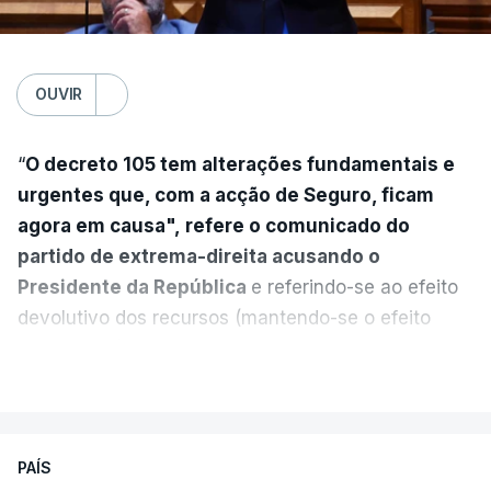
OUVIR
“
O decreto 105 tem alterações fundamentais e
urgentes que, com a acção de Seguro, ficam
agora em causa", refere o comunicado do
partido de extrema-direita acusando o
Presidente da República
e referindo-se ao efeito
devolutivo dos recursos (mantendo-se o efeito
suspensivo) e o aumento do prazo para detenção
VER MAIS
em centro de acolhimento temporário.
Chega refere ainda que Seguro tem reservas
PAÍS
quanto à possibilidade de expulsar do país