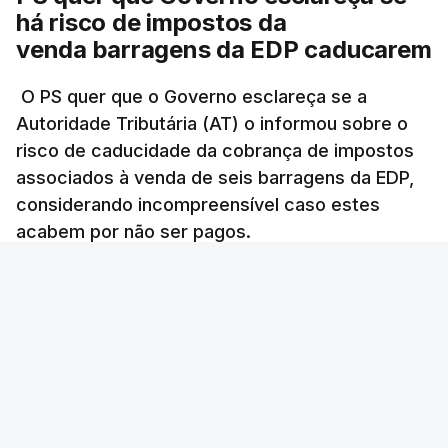
nega que Construbarcelos
há risco de impostos da
tenha feito obras na casa
venda barragens da EDP caducarem
onde vive
atualizado 7 Agosto 2026, 15:56
O PS quer que o Governo esclareça se a
Autoridade Tributária (AT) o informou sobre o
Auditoria à PJ foi pedida por
risco de caducidade da cobrança de impostos
atual diretor
associados à venda de seis barragens da EDP,
atualizado 7 Agosto 2026, 20:20
considerando incompreensível caso estes
acabem por não ser pagos.
Lusa
/
8 Agosto 2026, 07:36