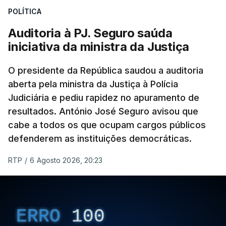
POLÍTICA
apreendido numa operação de droga.
Auditoria à PJ. Seguro saúda
iniciativa da ministra da Justiça
O presidente da República saudou a auditoria
aberta pela ministra da Justiça à Polícia
Judiciária e pediu rapidez no apuramento de
resultados. António José Seguro avisou que
cabe a todos os que ocupam cargos públicos
defenderem as instituições democráticas.
RTP
/
6 Agosto 2026, 20:23
ERRO
100