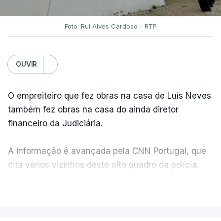
Foto: Rui Alves Cardoso - RTP
OUVIR
O empreiteiro que fez obras na casa de Luís Neves
também fez obras na casa do ainda diretor
financeiro da Judiciária.
A informação é avançada pela CNN Portugal, que
cita vários vizinhos deste alto quadro da polícia.
VER MAIS
Foi o diretor financeiro, Álvaro Pires, que assumiu a
responsabilidade de sugerir as instalações da
Construbarcelos para acolher um atrelado