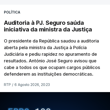
Construbarcelos para acolher um atrelado
POLÍTICA
apreendido numa operação de droga.
Auditoria à PJ. Seguro saúda
iniciativa da ministra da Justiça
O presidente da República saudou a auditoria
aberta pela ministra da Justiça à Polícia
Judiciária e pediu rapidez no apuramento de
resultados. António José Seguro avisou que
cabe a todos os que ocupam cargos públicos
defenderem as instituições democráticas.
RTP
/
6 Agosto 2026, 20:23