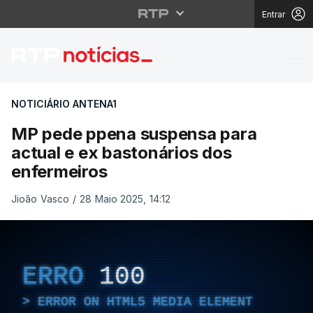
Entrar
MP pede ppena suspens
NOTICIÁRIO ANTENA1
MP pede ppena suspensa para
actual e ex bastonários dos
enfermeiros
Jioão Vasco
/
28 Maio 2025, 14:12
ERRO
100
ERROR ON HTML5 MEDIA ELEMENT