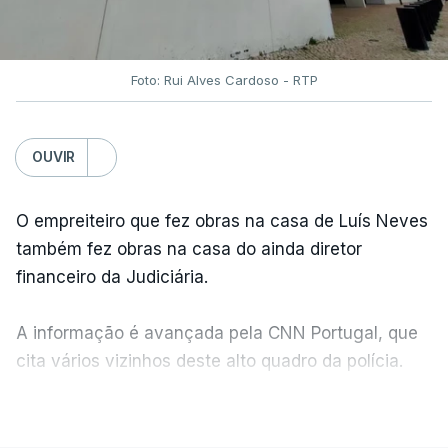
Foto: Rui Alves Cardoso - RTP
OUVIR
O empreiteiro que fez obras na casa de Luís Neves
também fez obras na casa do ainda diretor
financeiro da Judiciária.
A informação é avançada pela CNN Portugal, que
cita vários vizinhos deste alto quadro da polícia.
VER MAIS
Foi o diretor financeiro, Álvaro Pires, que assumiu a
responsabilidade de sugerir as instalações da