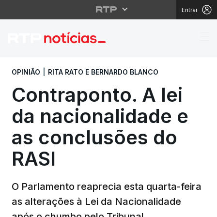
Entrar
Contraponto. A lei da 
OPINIÃO
|
RITA RATO E BERNARDO BLANCO
Contraponto. A lei
da nacionalidade e
as conclusões do
RASI
O Parlamento reaprecia esta quarta-feira
as alterações à Lei da Nacionalidade
após o chumbo pelo Tribunal