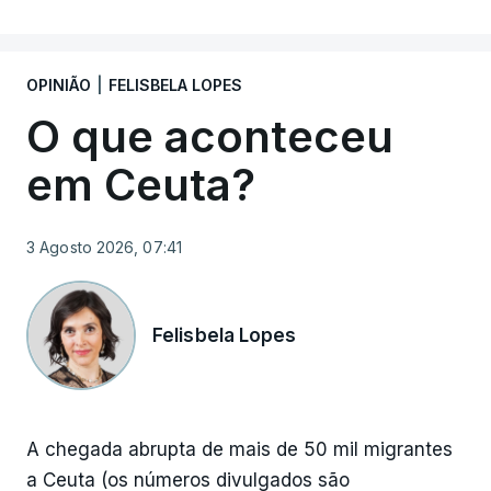
do novo ministro da Administração Interna, Luís
Neves, antes diretor nacional da Polícia
Judiciária, e a solução encontrada para um
OPINIÃO
|
FELISBELA LOPES
atrelado arrestado pela PJ durante uma operação
O que aconteceu
quando ainda estava nesse cargo.
em Ceuta?
3 Agosto 2026, 07:41
ERRO
100
ERROR ON HTML5 MEDIA ELEMENT
Felisbela Lopes
ESTE CONTEÚDO ESTÁ NESTE
MOMENTO INDISPONÍVEL
A chegada abrupta de mais de 50 mil migrantes
a Ceuta (os números divulgados são