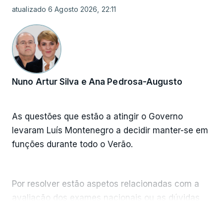
atualizado 6 Agosto 2026, 22:11
Nuno Artur Silva e Ana Pedrosa-Augusto
As questões que estão a atingir o Governo
levaram Luís Montenegro a decidir manter-se em
funções durante todo o Verão.
Por resolver estão aspetos relacionadas com a
avaliação dos exames nacionais ou as dúvidas
que rodeiam a construção da casa no Alentejo
VER MAIS