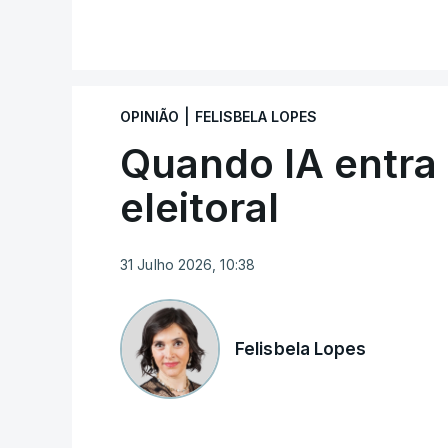
V
|
OPINIÃO
FELISBELA LOPES
Quando IA entra
ERRO
100
eleitoral
ERROR ON HTML5 MEDIA ELEMEN
ESTE CONTEÚDO ESTÁ NESTE MO
31 Julho 2026, 10:38
Felisbela Lopes