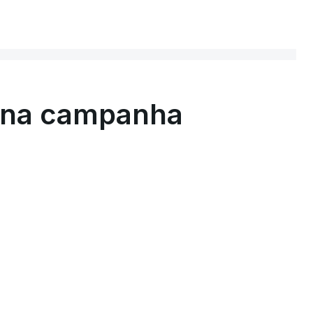
ER MAIS
 na campanha
T
MENTO INDISPONÍVEL