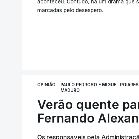
aconteceu. Contudo, há um drama que se
marcadas pelo desespero.
MAIS ARTI
|
OPINIÃO
PAULO PEDROSO E MIGUEL POIARES
MADURO
Verão quente pa
Fernando Alexan
Os responsáveis pela Administraç