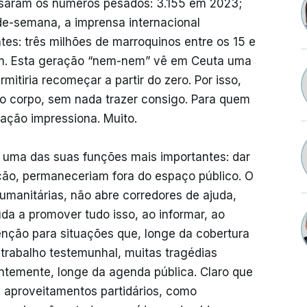
ssaram os números pesados: 3.155 em 2023;
e-semana, a imprensa internacional
tes: três milhões de marroquinos entre os 15 e
m. Esta geração “nem-nem” vê em Ceuta uma
itiria recomeçar a partir do zero. Por isso,
o corpo, sem nada trazer consigo. Para quem
ação impressiona. Muito.
a uma das suas funções mais importantes: dar
ção, permaneceriam fora do espaço público. O
 humanitárias, não abre corredores de ajuda,
uda a promover tudo isso, ao informar, ao
tenção para situações que, longe da cobertura
 trabalho testemunhal, muitas tragédias
temente, longe da agenda pública. Claro que
 aproveitamentos partidários, como