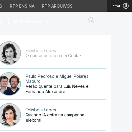
G
RTP ENSINA
RTP ARQUIVOS
Entrar
Abrir campo de
|
S
RTP
DESPORTO
Felisbela Lopes
O que aconteceu em Ceuta?
Paulo Pedroso e Miguel Poiares
Maduro
Verão quente para Luís Neves e
Fernando Alexandre
Felisbela Lopes
Quando IA entra na campanha
eleitoral