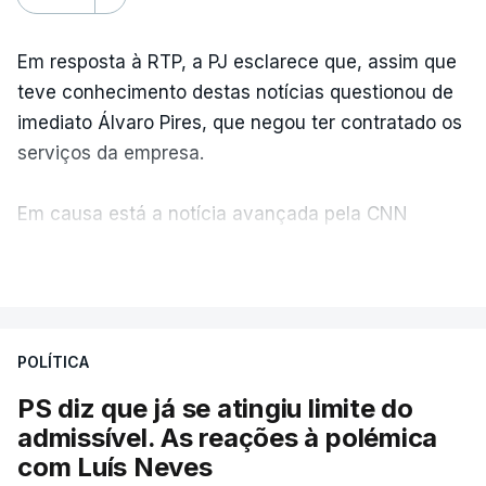
Em resposta à RTP, a PJ esclarece que, assim que
teve conhecimento destas notícias questionou de
imediato Álvaro Pires, que negou ter contratado os
serviços da empresa.
Em causa está a notícia avançada pela CNN
Portugal de que o diretor financeiro também tinha
VER MAIS
recorrido à Construbarcelos, tal como Luís Neves.
A Judiciária adianta ainda que não ordenou a
POLÍTICA
abertura de qualquer processo disciplinar, por não
ter qualquer elemento que indicie a realização
PS diz que já se atingiu limite do
dessas obras.
admissível. As reações à polémica
com Luís Neves