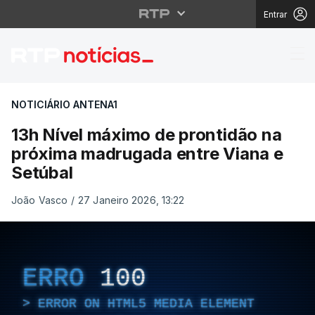
Entrar
13h Nível máximo de p
NOTICIÁRIO ANTENA1
13h Nível máximo de prontidão na
próxima madrugada entre Viana e
Setúbal
João Vasco
/
27 Janeiro 2026, 13:22
ERRO
100
ERROR ON HTML5 MEDIA ELEMENT