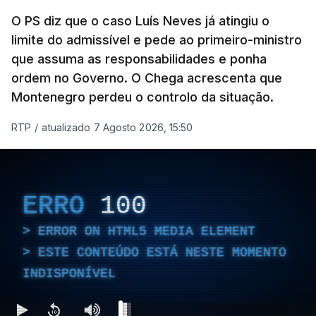
ARTIGOS RELACIONADOS
O PS diz que o caso Luís Neves já atingiu o
limite do admissível e pede ao primeiro-ministro
que assuma as responsabilidades e ponha
Empreiteiro da
Construbarcelos também
ordem no Governo. O Chega acrescenta que
fez obras na casa do diretor
Montenegro perdeu o controlo da situação.
financeiro da PJ
atualizado 7 Agosto 2026, 14:25
RTP
/
atualizado 7 Agosto 2026, 15:50
Empreiteiro que fez obras
na casa de Luís Neves
ERRO
100
também trabalhou para o
diretor financeiro da PJ
ERROR ON HTML5 MEDIA ELEMENT
atualizado 7 Agosto 2026, 14:26
ESTE CONTEÚDO ESTÁ NESTE MOMENTO
INDISPONÍVEL