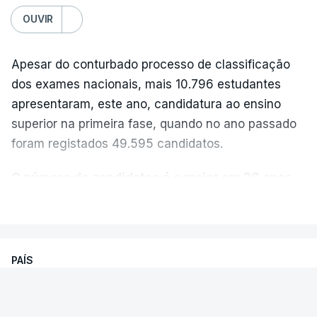
OUVIR
Apesar do conturbado processo de classificação
dos exames nacionais, mais 10.796 estudantes
apresentaram, este ano, candidatura ao ensino
superior na primeira fase, quando no ano passado
foram registados 49.595 candidatos.
O número de candidatos é o maior em 30 anos,
“exceto nos anos da pandemia de Covid-19
,
VER MAIS
durante os quais foram adotadas regras
excecionais para a conclusão do ensino
secundário e para a utilização de exames
PAÍS
nacionais como provas de ingresso”, refere o
Exames Nacionais. Resultados da
Ministério da Educação, Ciência e Inovação (MECI)
segunda fase já começaram a ser
em comunicado enviado esta sexta-feira.